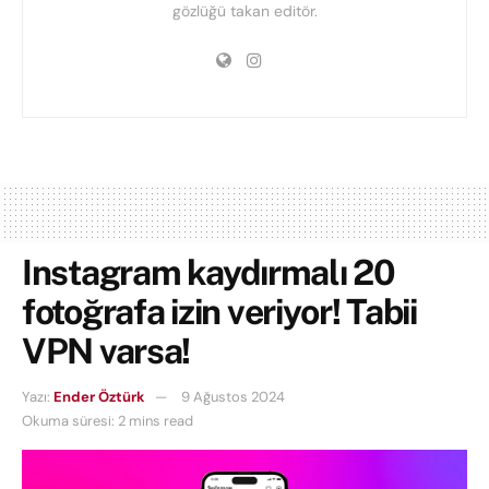
gözlüğü takan editör.
Instagram kaydırmalı 20
fotoğrafa izin veriyor! Tabii
VPN varsa!
Yazı:
Ender Öztürk
9 Ağustos 2024
Okuma süresi: 2 mins read