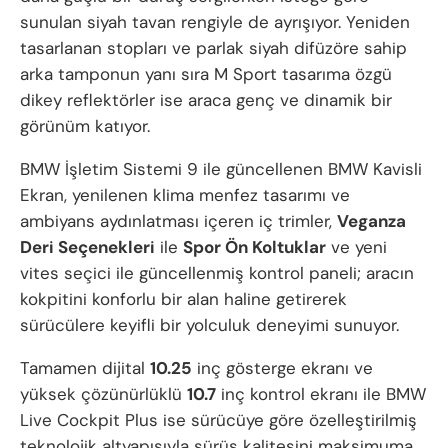
sunulan siyah tavan rengiyle de ayrışıyor. Yeniden
tasarlanan stopları ve parlak siyah difüzöre sahip
arka tamponun yanı sıra M Sport tasarıma özgü
dikey reflektörler ise araca genç ve dinamik bir
görünüm katıyor.
BMW İşletim Sistemi 9 ile güncellenen BMW Kavisli
Ekran, yenilenen klima menfez tasarımı ve
ambiyans aydınlatması içeren iç trimler,
Veganza
Deri Seçenekleri
ile
Spor Ön Koltuklar
ve yeni
vites seçici ile güncellenmiş kontrol paneli; aracın
kokpitini konforlu bir alan haline getirerek
sürücülere keyifli bir yolculuk deneyimi sunuyor.
Tamamen dijital
10.25
inç gösterge ekranı ve
yüksek çözünürlüklü
10.7
inç kontrol ekranı ile BMW
Live Cockpit Plus ise sürücüye göre özelleştirilmiş
teknolojik altyapısıyla sürüş kalitesini maksimuma