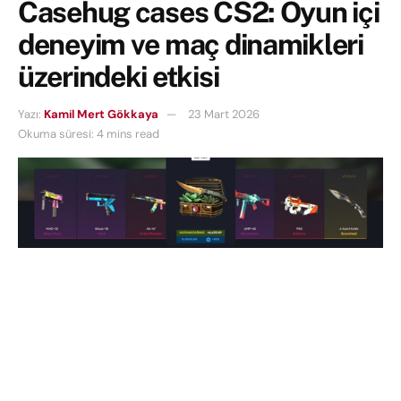
Casehug cases CS2: Oyun içi
deneyim ve maç dinamikleri
üzerindeki etkisi
Yazı:
Kamil Mert Gökkaya
23 Mart 2026
Okuma süresi: 4 mins read
Counter-Strike topluluğunda kozmetik öğeler
yalnızca görsellikten ibaret değildir; aynı zamanda