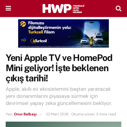
Yeni Apple TV ve HomePod
Mini geliyor! İşte beklenen
çıkış tarihi!
Apple, akıllı ev ekosistemini baştan yaratacak
yeni donanımlarını piyasaya sürmek için
devrimsel yapay zeka güncellemesini bekliyor.
Yazı:
Onur Balbaşı
23 Mart 2026
Okuma süresi: 3 mins read