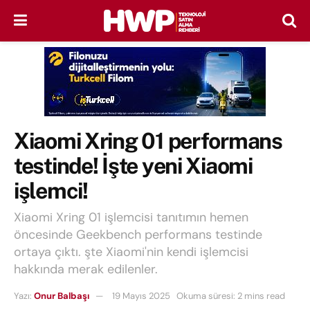
Xiaomi Xring 01 performans
testinde! İşte yeni Xiaomi
işlemci!
Xiaomi Xring 01 işlemcisi tanıtımın hemen
öncesinde Geekbench performans testinde
ortaya çıktı. şte Xiaomi'nin kendi işlemcisi
hakkında merak edilenler.
Yazı:
Onur Balbaşı
19 Mayıs 2025
Okuma süresi: 2 mins read