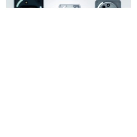
Nothing Phone 4a
tasarımı, güvenilir bir kaynak
tarafından sızdırıldı. Henüz
Nothing Phone 3a
yeni
tanıtılmışken gelen bu sızıntılar, beklentileri
erkenden şekillendirmiş durumda. Peki
yeni
Nothing
telefon
nasıl olacak?
İçindekiler
Nothing Phone 4a tasarımı nasıl olacak?
Nothing Phone 4a Teknik Özellikler (Beklenen)
Renk seçenekleri