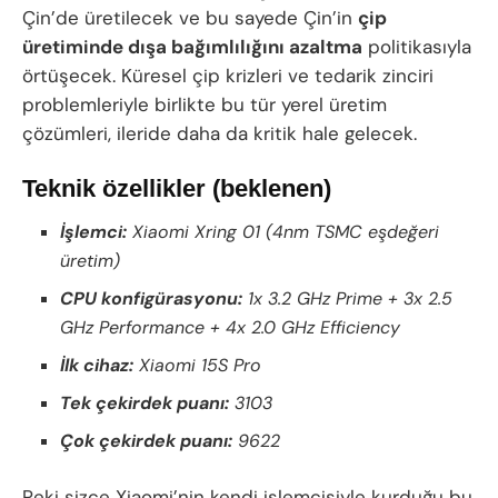
Çin’de üretilecek ve bu sayede Çin’in
çip
üretiminde dışa bağımlılığını azaltma
politikasıyla
örtüşecek. Küresel çip krizleri ve tedarik zinciri
problemleriyle birlikte bu tür yerel üretim
çözümleri, ileride daha da kritik hale gelecek.
Teknik özellikler (beklenen)
İşlemci:
Xiaomi Xring 01 (4nm TSMC eşdeğeri
üretim)
CPU konfigürasyonu:
1x 3.2 GHz Prime + 3x 2.5
GHz Performance + 4x 2.0 GHz Efficiency
İlk cihaz:
Xiaomi 15S Pro
Tek çekirdek puanı:
3103
Çok çekirdek puanı:
9622
Peki sizce Xiaomi’nin kendi işlemcisiyle kurduğu bu