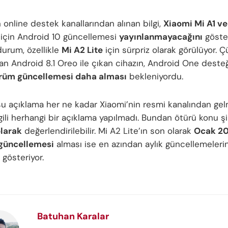
 online destek kanallarından alınan bilgi,
Xiaomi Mi A1 ve
 için Android 10 güncellemesi
yayınlanmayacağını
göster
urum, özellikle
Mi A2 Lite
için sürpriz olarak görülüyor. 
n Android 8.1 Oreo ile çıkan cihazın, Android One deste
ürüm güncellemesi daha alması
bekleniyordu.
u açıklama her ne kadar Xiaomi’nin resmi kanalından gel
lgili herhangi bir açıklama yapılmadı. Bundan ötürü konu ş
olarak
değerlendirilebilir. Mi A2 Lite’ın son olarak
Ocak 2
 güncellemesi
alması ise en azından aylık güncellemeler
 gösteriyor.
Batuhan Karalar