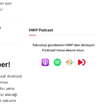
len son
k!
e
HWP Podcast
Teknoloji gündemini HWP’den dinleyin!
Podcast’imize abone olun.
er!
, saf Android
ntisi
 bu yana
i alacağı
e takvimi