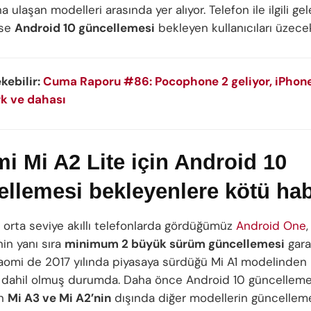
a ulaşan modelleri arasında yer alıyor. Telefon ile ilgili ge
ise
Android 10 güncellemesi
bekleyen kullanıcıları üzece
ekebilir:
Cuma Raporu #86: Pocophone 2 geliyor, iPhon
k ve dahası
i Mi A2 Lite için Android 10
llemesi bekleyenlere kötü hab
e orta seviye akıllı telefonlarda gördüğümüz
Android One
in yanı sıra
minimum 2 büyük sürüm güncellemesi
gara
Xiaomi de 2017 yılında piyasaya sürdüğü Mi A1 modelinden
dahil olmuş durumda. Daha önce Android 10 güncellemes
en
Mi A3 ve Mi A2’nin
dışında diğer modellerin güncellem