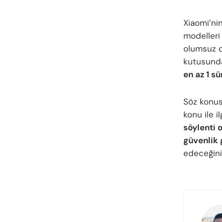
Xiaomi’nin
modelleri
olumsuz d
kutusunda
en az 1 s
Söz konus
konu ile i
söylenti 
güvenlik
edeceğini