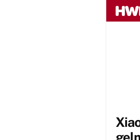
Xiao
gelm