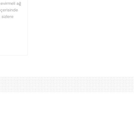
çevirmeli ağ
içerisinde
sizlere