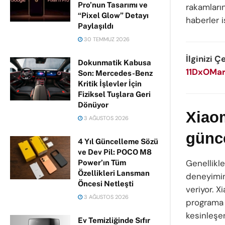
Pro’nun Tasarımı ve
rakamların
“Pixel Glow” Detayı
haberler 
Paylaşıldı
30 TEMMUZ 2026
İlginizi Ç
Dokunmatik Kabusa
11DxOMar
Son: Mercedes-Benz
Kritik İşlevler İçin
Fiziksel Tuşlara Geri
Dönüyor
Xiaom
3 AĞUSTOS 2026
günce
4 Yıl Güncelleme Sözü
ve Dev Pil: POCO M8
Genellikl
Power’ın Tüm
Özellikleri Lansman
deneyimin
Öncesi Netleşti
veriyor. 
3 AĞUSTOS 2026
programa 
kesinleş
Ev Temizliğinde Sıfır