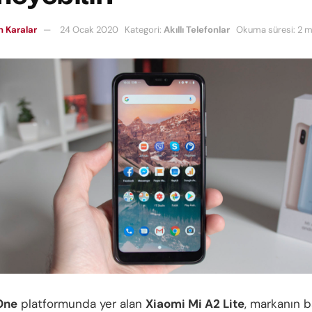
 Karalar
24 Ocak 2020
Kategori:
Akıllı Telefonlar
Okuma süresi: 2 m
One
platformunda yer alan
Xiaomi Mi A2 Lite
, markanın ba