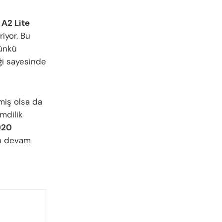
 A2 Lite
iyor. Bu
Çünkü
ği sayesinde
miş olsa da
imdilik
020
in devam