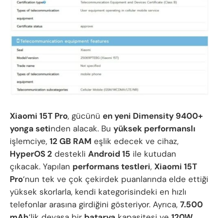
Xiaomi 15T Pro
, gücünü
en yeni Dimensity 9400+
yonga seti
nden alacak. Bu
yüksek performanslı
işlemciye,
12 GB RAM
eşlik edecek ve cihaz,
HyperOS 2
destekli
Android 15
ile kutudan
çıkacak. Yapılan
performans testleri
,
Xiaomi 15T
Pro
‘nun tek ve çok çekirdek puanlarında elde ettiği
yüksek skorlarla, kendi kategorisindeki en hızlı
telefonlar arasına girdiğini gösteriyor. Ayrıca,
7.500
mAh
‘lik devasa bir
batarya
kapasitesi ve
120W