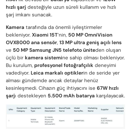
hızlı şarj
desteğiyle uzun süreli kullanım ve hızlı
şarj imkanı sunacak.
Kamera
tarafında da önemli iyileştirmeler
bekleniyor.
Xiaomi 15T
‘nin,
50 MP OmniVision
OVX8000 ana sensör
,
13 MP ultra geniş açılı lens
ve
50 MP Samsung JN5 telefoto ünite
den oluşan
üçlü bir
kamera sistemi
ne sahip olması bekleniyor.
Bu kurulum,
profesyonel fotoğrafçılık
deneyimi
vadediyor.
Leica markalı optikler
in de seride yer
alması gündemde ancak detaylar henüz
kesinleşmedi. Cihazın güç ihtiyacını ise
67W hızlı
şarj
ı destekleyen
5.500 mAh batarya
karşılayacak.