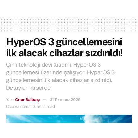
HyperOS 3 güncellemesini
ilk alacak cihazlar sızdırıldı!
Çinli teknoloji devi Xiaomi, HyperOS 3
güncellemesi üzerinde çalışıyor. HyperOS 3
güncellemesini ilk alacak cihazlar sızdırıldı.
Detaylar haberde.
Yazı:
Onur Balbaşı
31 Temmuz 2025
Okuma süresi: 3 mins read