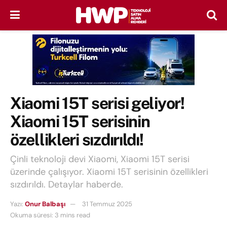
Xiaomi 15T serisi geliyor!
Xiaomi 15T serisinin
özellikleri sızdırıldı!
Çinli teknoloji devi Xiaomi, Xiaomi 15T serisi
üzerinde çalışıyor. Xiaomi 15T serisinin özellikleri
sızdırıldı. Detaylar haberde.
Yazı:
Onur Balbaşı
31 Temmuz 2025
Okuma süresi: 3 mins read