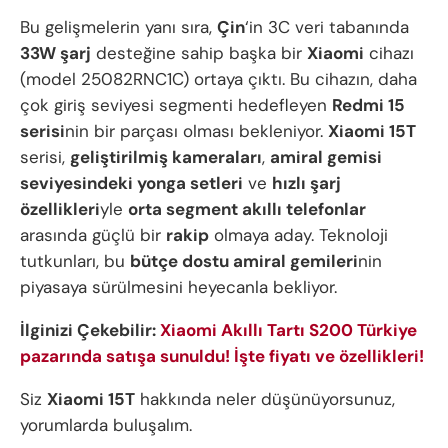
Bu gelişmelerin yanı sıra,
Çin
‘in 3C veri tabanında
33W şarj
desteğine sahip başka bir
Xiaomi
cihazı
(model 25082RNC1C) ortaya çıktı. Bu cihazın, daha
çok giriş seviyesi segmenti hedefleyen
Redmi 15
serisi
nin bir parçası olması bekleniyor.
Xiaomi 15T
serisi,
geliştirilmiş kameraları
,
amiral gemisi
seviyesindeki yonga setleri
ve
hızlı şarj
özellikleri
yle
orta segment akıllı telefonlar
arasında güçlü bir
rakip
olmaya aday. Teknoloji
tutkunları, bu
bütçe dostu amiral gemileri
nin
piyasaya sürülmesini heyecanla bekliyor.
İlginizi Çekebilir:
Xiaomi Akıllı Tartı S200 Türkiye
pazarında satışa sunuldu! İşte fiyatı ve özellikleri!
Siz
Xiaomi 15T
hakkında neler düşünüyorsunuz,
yorumlarda buluşalım.