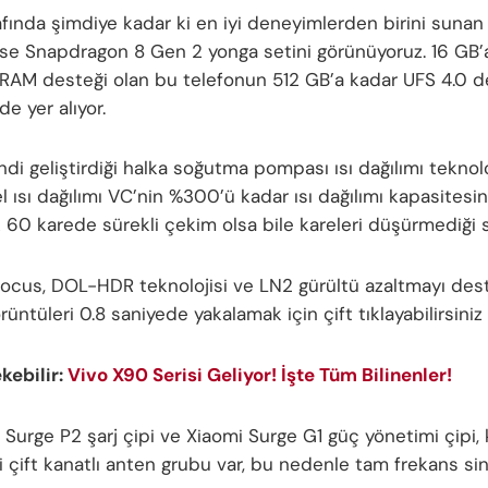
afında şimdiye kadar ki en iyi deneyimlerden birini sunan
ise Snapdragon 8 Gen 2 yonga setini görünüyoruz. 16 GB’
AM desteği olan bu telefonun 512 GB’a kadar UFS 4.0 
e yer alıyor.
di geliştirdiği halka soğutma pompası ısı dağılımı teknolo
 ısı dağılımı VC’nin %300’ü kadar ısı dağılımı kapasitesin
k 60 karede sürekli çekim olsa bile kareleri düşürmediği s
 Focus, DOL-HDR teknolojisi ve LN2 gürültü azaltmayı dest
rüntüleri 0.8 saniyede yakalamak için çift tıklayabilirsiniz 
ekebilir:
Vivo X90 Serisi Geliyor! İşte Tüm Bilinenler!
 Surge P2 şarj çipi ve Xiaomi Surge G1 güç yönetimi çipi,
ği çift kanatlı anten grubu var, bu nedenle tam frekans si