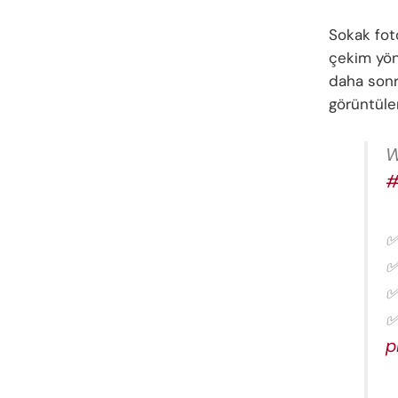
Sokak foto
çekim yön
daha sonr
görüntüle
W
#
✅
✅
✅
✅
p