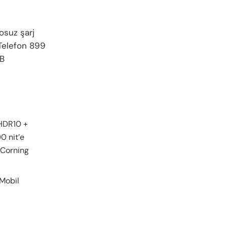
osuz şarj
 Telefon 899
GB
HDR10 +
0 nit’e
 Corning
 Mobil