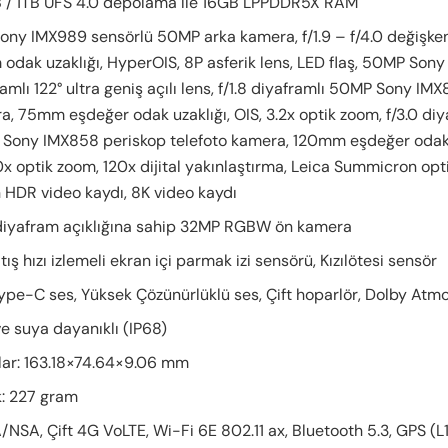
 / 1TB UFS 4.0 depolama ile 16GB LPPDDR5X RAM
 Sony IMX989 sensörlü 50MP arka kamera, f/1.9 – f/4.0 değişke
odak uzaklığı, HyperOIS, 8P asferik lens, LED flaş, 50MP Sony
amlı 122° ultra geniş açılı lens, f/1.8 diyaframlı 50MP Sony IM
a, 75mm eşdeğer odak uzaklığı, OIS, 3.2x optik zoom, f/3.0 diy
Sony IMX858 periskop telefoto kamera, 120mm eşdeğer odak 
0x optik zoom, 120x dijital yakınlaştırma, Leica Summicron opt
n HDR video kaydı, 8K video kaydı
 diyafram açıklığına sahip 32MP RGBW ön kamera
tış hızı izlemeli ekran içi parmak izi sensörü, Kızılötesi sensör
ype-C ses, Yüksek Çözünürlüklü ses, Çift hoparlör, Dolby Atm
e suya dayanıklı (IP68)
lar: 163.18×74.64×9.06 mm
k: 227 gram
NSA, Çift 4G VoLTE, Wi-Fi 6E 802.11 ax, Bluetooth 5.3, GPS (L1