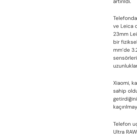
artırıldı.
Telefonda
ve Leica 
23mm Leic
bir fiziks
mm’de 3.2
sensörler
uzunluklar
Xiaomi, k
sahip oldu
getirdiğin
kaçırılmay
Telefon u
Ultra RAW 