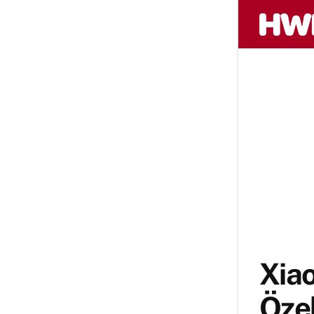
Xiao
Özel