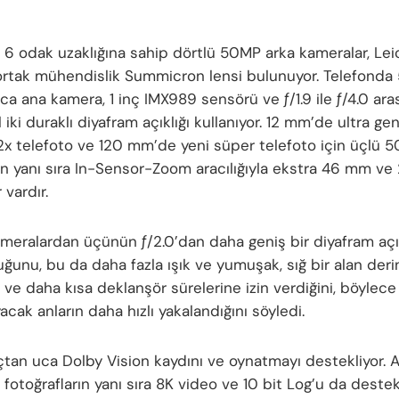
 6 odak uzaklığına sahip dörtlü 50MP arka kameralar, Leic
ortak mühendislik Summicron lensi bulunuyor. Telefond
a ana kamera, 1 inç IMX989 sensörü ve ƒ/1.9 ile ƒ/4.0 ara
el iki duraklı diyafram açıklığı kullanıyor. 12 mm’de ultra gen
x telefoto ve 120 mm’de yeni süper telefoto için üçlü
in yanı sıra In-Sensor-Zoom aracılığıyla ekstra 46 mm v
 vardır.
ameralardan üçünün ƒ/2.0’dan daha geniş bir diyafram açı
ğunu, bu da daha fazla ışık ve yumuşak, sığ bir alan derin
i ve daha kısa deklanşör sürelerine izin verdiğini, böylec
acak anların daha hızlı yakalandığını söyledi.
çtan uca Dolby Vision kaydını ve oynatmayı destekliyor. Ay
fotoğrafların yanı sıra 8K video ve 10 bit Log’u da destekl