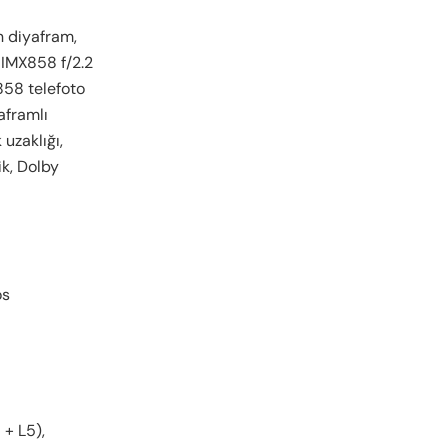
n diyafram,
 IMX858 f/2.2
X858 telefoto
aframlı
uzaklığı,
ik, Dolby
os
 + L5),