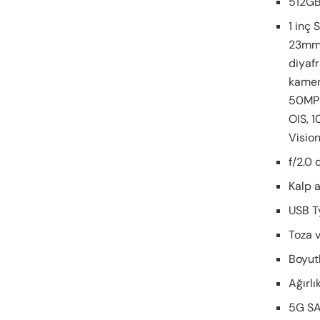
512GB
1 inç
23mm 
diyafr
kamer
50MP 
OIS, 1
Visio
f/2.0
Kalp a
USB T
Toza v
Boyut
Ağırlı
5G SA/