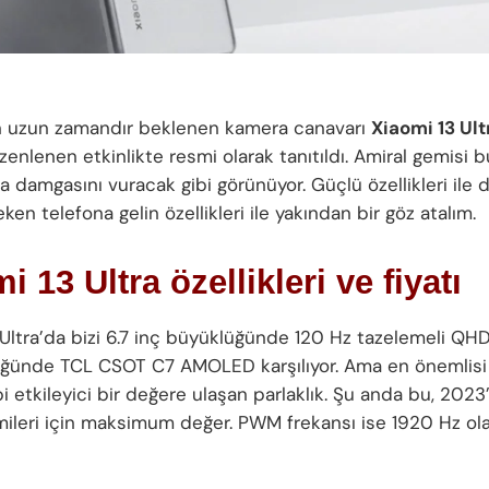
n uzun zamandır beklenen kamera canavarı
Xiaomi 13 Ult
enlenen etkinlikte resmi olarak tanıtıldı. Amiral gemisi b
a damgasını vuracak gibi görünüyor. Güçlü özellikleri ile d
ken telefona gelin özellikleri ile yakından bir göz atalım.
i 13 Ultra özellikleri ve fiyatı
 Ultra’da bizi 6.7 inç büyüklüğünde 120 Hz tazelemeli QH
üğünde TCL CSOT C7 AMOLED karşılıyor. Ama en önemlis
i etkileyici bir değere ulaşan parlaklık. Şu anda bu, 202
mileri için maksimum değer. PWM frekansı ise 1920 Hz ol