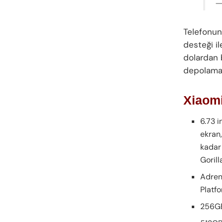
—
Telefonun,
desteği il
dolardan 
depolamal
Xiaomi
6.73 
ekran
kadar
Goril
Adren
Platf
256GB