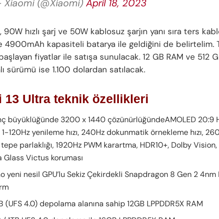
 Xiaomi (@Xiaomi)
April 18, 2023
 90W hızlı şarj ve 50W kablosuz şarjın yanı sıra ters kabl
e 4900mAh kapasiteli batarya ile geldiğini de belirtelim.
başlayan fiyatlar ile satışa sunulacak. 12 GB RAM ve 512 
ı sürümü ise 1.100 dolardan satılacak.
 13 Ultra teknik özellikleri
inç büyüklüğünde 3200 x 1440 çözünürlüğündeAMOLED 20:9 
, 1-120Hz yenileme hızı, 240Hz dokunmatik örnekleme hızı, 260
 tepe parlaklığı, 1920Hz PWM karartma, HDR10+, Dolby Vision,
la Glass Victus koruması
o yeni nesil GPU’lu Sekiz Çekirdekli Snapdragon 8 Gen 2 4nm
orm
 (UFS 4.0) depolama alanına sahip 12GB LPPDDR5X RAM