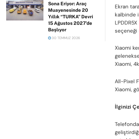
Sona Eriyor: Araç
Ekran tar
Muayenesinde 20
kalbinde 
Yıllık “TURKA” Devri
LPDDR5X R
15 Ağustos 2027’de
Başlıyor
seçeneği d
30 TEMMUZ 2026
Xiaomi ken
geleneksel
Xiaomi, 4
All-Pixel
Xiaomi, gö
İlginizi Ç
Telefonda
geliştirdi