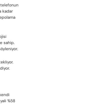
 telefonun
a kadar
depolama
jisi
e sahip.
öyleniyor.
ekliyor.
diyor.
 kendi
nyali %58