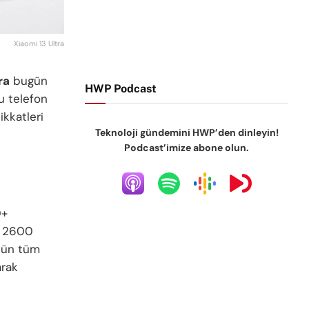
Xiaomi 13 Ultra
ra
bugün
HWP Podcast
u telefon
ikkatleri
Teknoloji gündemini HWP’den dinleyin!
Podcast’imize abone olun.
D+
i 2600
3’ün tüm
arak