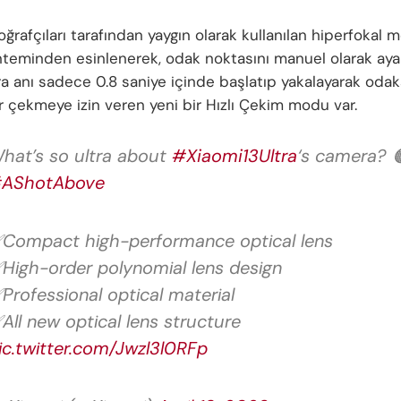
ğrafçıları tarafından yaygın olarak kullanılan hiperfokal 
teminden esinlenerek, odak noktasını manuel olarak aya
a anı sadece 0.8 saniye içinde başlatıp yakalayarak odaks
r çekmeye izin veren yeni bir Hızlı Çekim modu var.
hat’s so ultra about
#Xiaomi13Ultra
‘s camera? 
AShotAbove
Compact high-performance optical lens
High-order polynomial lens design
Professional optical material
All new optical lens structure
ic.twitter.com/Jwzl3l0RFp