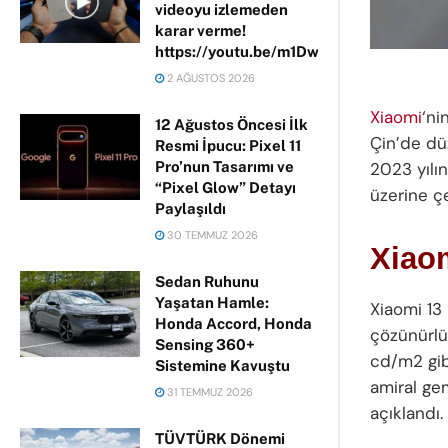
videoyu izlemeden
karar verme!
https://youtu.be/m1DwhP3lPCM
2 AĞUSTOS 2026
Xiaomi
‘ni
12 Ağustos Öncesi İlk
Çin’de düz
Resmi İpucu: Pixel 11
Pro’nun Tasarımı ve
2023 yılın
“Pixel Glow” Detayı
üzerine çe
Paylaşıldı
30 TEMMUZ 2026
Xiaom
Sedan Ruhunu
Yaşatan Hamle:
Xiaomi 13
Honda Accord, Honda
çözünürl
Sensing 360+
cd/m2 gib
Sistemine Kavuştu
amiral ge
31 TEMMUZ 2026
açıklandı.
TÜVTÜRK Dönemi