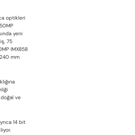
a optikleri
a 50MP
sında yeni
iş, 75
 50MP IMX858
e 240 mm
klığına
liği
e doğal ve
rıca 14 bit
iyor.