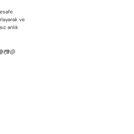
mesafe
rlayarak ve
ız anlık
🟠📷🔴