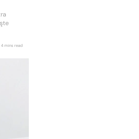
tra
İşte
 4 mins read