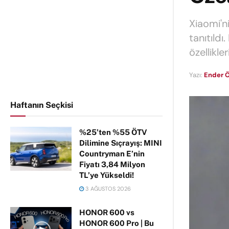
Xiaomi'n
tanıtıldı
özellikleri
Yazı:
Ender Ö
Haftanın Seçkisi
%25’ten %55 ÖTV
Dilimine Sıçrayış: MINI
Countryman E’nin
Fiyatı 3,84 Milyon
TL’ye Yükseldi!
3 AĞUSTOS 2026
HONOR 600 vs
HONOR 600 Pro | Bu