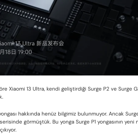
re Xiaomi 13 Ultra, kendi geliştirdiği Surge P2 ve Surge G
k.
yongası hakkında henüz bilgimiz bulunmuyor. Ancak Surge
 serisinde görmüştük. Bu yonga Surge P1 yongasının yeni n
çıkıyor.