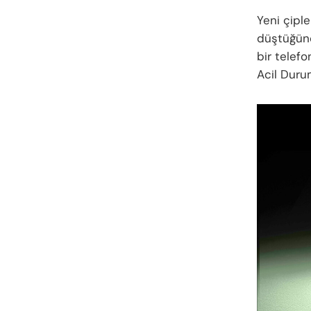
Yeni çiple
düştüğünd
bir telef
Acil Duru