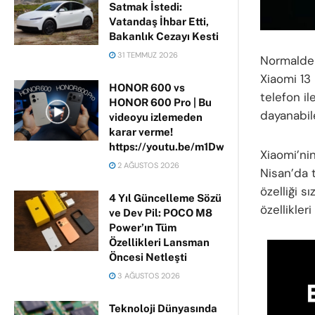
Satmak İstedi:
Vatandaş İhbar Etti,
Bakanlık Cezayı Kesti
31 TEMMUZ 2026
Normalde a
Xiaomi 13 
HONOR 600 vs
telefon il
HONOR 600 Pro | Bu
dayanabil
videoyu izlemeden
karar verme!
https://youtu.be/m1DwhP3lPCM
Xiaomi’nin
2 AĞUSTOS 2026
Nisan’da t
özelliği s
4 Yıl Güncelleme Sözü
özellikler
ve Dev Pil: POCO M8
Power’ın Tüm
Özellikleri Lansman
Öncesi Netleşti
3 AĞUSTOS 2026
Teknoloji Dünyasında