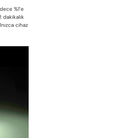
sadece %1’e
 dakikalık
lnızca cihaz