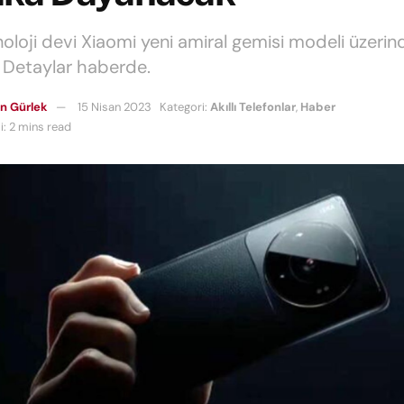
knoloji devi Xiaomi yeni amiral gemisi modeli üzerin
r. Detaylar haberde.
n Gürlek
15 Nisan 2023
Kategori:
Akıllı Telefonlar
,
Haber
: 2 mins read