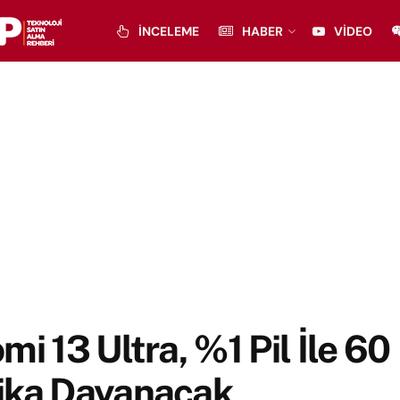
İNCELEME
HABER
VIDEO
mi 13 Ultra, %1 Pil İle 60
ika Dayanacak