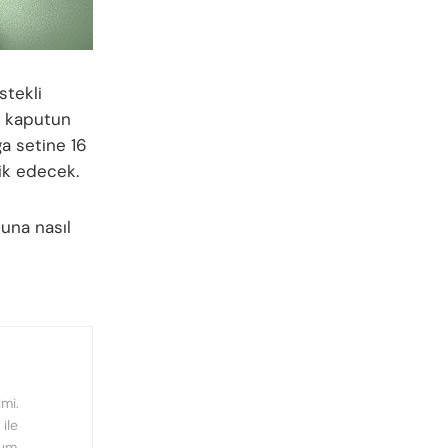
stekli
ra kaputun
ga setine 16
ik edecek.
buna nasıl
mi.
ile
rum.