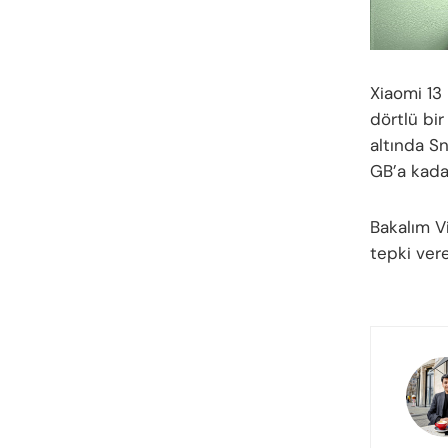
Xiaomi 13 
dörtlü bir
altında S
GB’a kada
Bakalım Vi
tepki ver