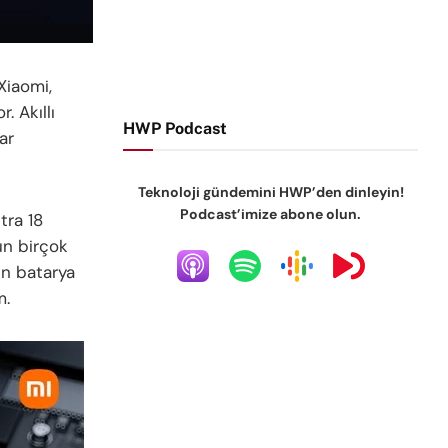
Xiaomi,
. Akıllı
HWP Podcast
ar
Teknoloji gündemini HWP’den dinleyin!
Podcast’imize abone olun.
tra 18
un birçok
ın batarya
m.