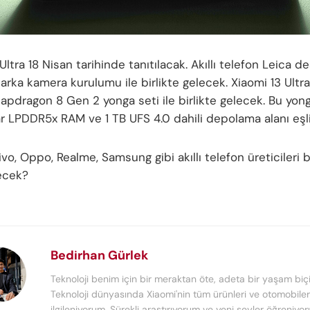
Ultra 18 Nisan tarihinde tanıtılacak. Akıllı telefon Leica de
 arka kamera kurulumu ile birlikte gelecek. Xiaomi 13 Ult
napdragon 8 Gen 2 yonga seti ile birlikte gelecek. Bu yon
r LPDDR5x RAM ve 1 TB UFS 4.0 dahili depolama alanı eşl
vo, Oppo, Realme, Samsung gibi akıllı telefon üreticileri 
ecek?
Bedirhan Gürlek
Teknoloji benim için bir meraktan öte, adeta bir yaşam biçi
Teknoloji dünyasında Xiaomi'nin tüm ürünleri ve otomobiler 
ilgileniyorum. Sürekli araştırıyorum ve yeni şeyler öğreniyo