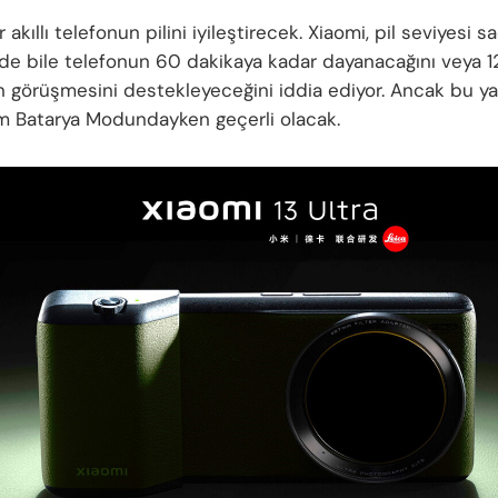
r akıllı telefonun pilini iyileştirecek. Xiaomi, pil seviyesi 
e bile telefonun 60 dakikaya kadar dayanacağını veya 12
on görüşmesini destekleyeceğini iddia ediyor. Ancak bu ya
m Batarya Modundayken geçerli olacak.