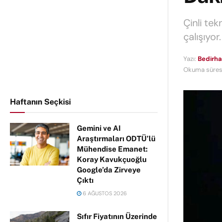
Çinli te
çalışıyo
Yazı:
Bedirha
Okuma süresi
Haftanın Seçkisi
Gemini ve AI
Araştırmaları ODTÜ’lü
Mühendise Emanet:
Koray Kavukçuoğlu
Google’da Zirveye
Çıktı
6 AĞUSTOS 2026
Sıfır Fiyatının Üzerinde