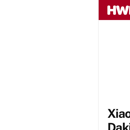
Xiao
Dak