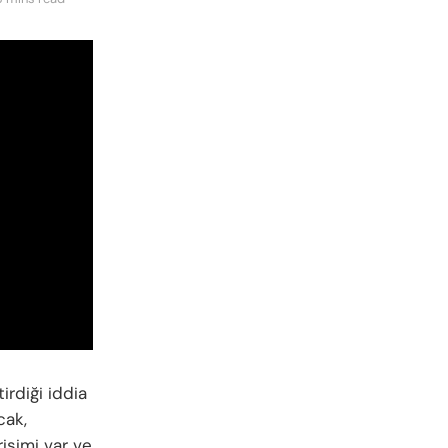
rdiği iddia
cak,
işimi var ve