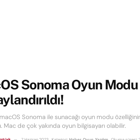
OS Sonoma Oyun Modu
ylandırıldı!
 macOS Sonoma ile sunacağı oyun modu özelliğinin
u. Mac de çok yakında oyun bilgisayarı olabilir.
ztürk
7 Haziran 2023
Kategori:
Haber
,
Oyun
,
Yazılım
Okuma süresi: 