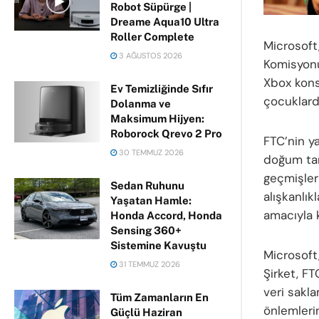
Robot Süpürge |
Dreame Aqua10 Ultra
Roller Complete
Microsoft,
3 AĞUSTOS 2026
Komisyonu 
Xbox kons
Ev Temizliğinde Sıfır
çocuklarda
Dolanma ve
Maksimum Hijyen:
Roborock Qrevo 2 Pro
FTC’nin y
30 TEMMUZ 2026
doğum tari
geçmişleri
Sedan Ruhunu
alışkanlı
Yaşatan Hamle:
amacıyla k
Honda Accord, Honda
Sensing 360+
Sistemine Kavuştu
Microsoft,
31 TEMMUZ 2026
Şirket, F
veri sakla
Tüm Zamanların En
önlemlerin
Güçlü Haziran