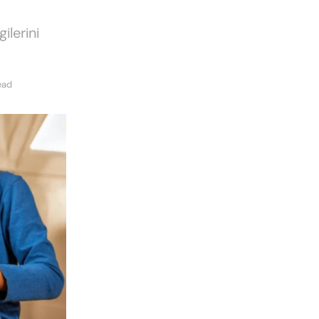
ilerini
ead