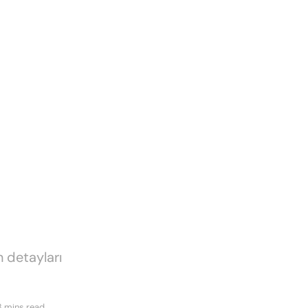
 detayları
3 mins read