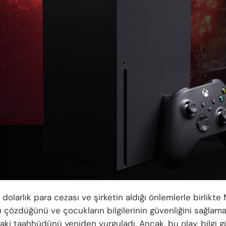
dolarlık para cezası ve şirketin aldığı önlemlerle birlikte 
 çözdüğünü ve çocukların bilgilerinin güvenliğini sağlam
ki taahhüdünü yeniden vurguladı. Ancak, bu olay, bilgi g