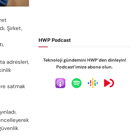
ret
ı. Şirket,
HWP Podcast
ı.
Teknoloji gündemini HWP’den dinleyin!
a adresleri,
Podcast’imize abone olun.
inlik
lere satmak
ınladı.
üncelleyerek
güvenlik