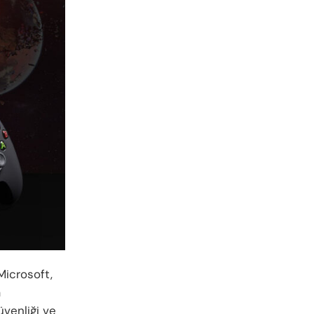
Microsoft,
a
üvenliği ve