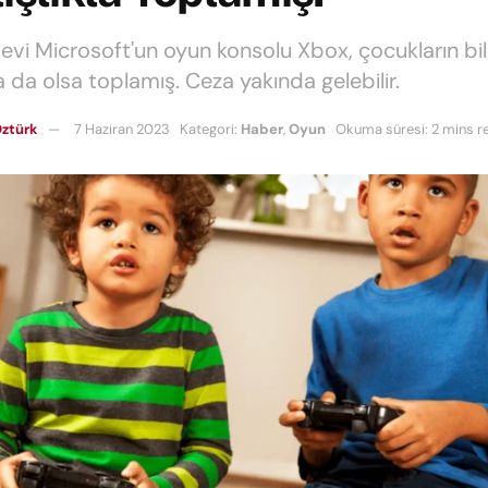
devi Microsoft'un oyun konsolu Xbox, çocukların bilg
la da olsa toplamış. Ceza yakında gelebilir.
ztürk
7 Haziran 2023
Kategori:
Haber
,
Oyun
Okuma süresi: 2 mins r