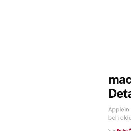
mac
Deta
Apple'ın
belli old
Yazı:
Ender Ö