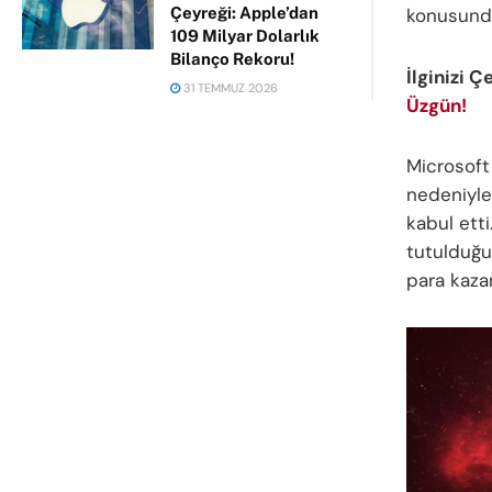
konusundak
Çeyreği: Apple’dan
109 Milyar Dolarlık
Bilanço Rekoru!
İlginizi Ç
31 TEMMUZ 2026
Üzgün!
Microsoft
nedeniyle 
kabul etti
tutulduğun
para kazan