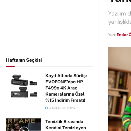
Yazılım 
yanlışlık
Yazı:
Ender Ö
Haftanın Seçkisi
Kayıt Altında Sürüş:
EVOFONE’dan HP
F499x 4K Araç
Kameralarına Özel
%15 İndirim Fırsatı!
3 AĞUSTOS 2026
Temizlik Sırasında
Kendini Temizleyen