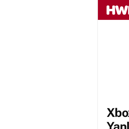
Xbox
Yanl