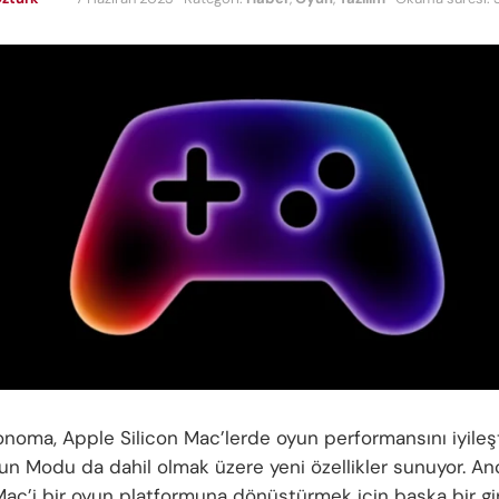
oma, Apple Silicon Mac’lerde oyun performansını iyileşti
un Modu da dahil olmak üzere yeni özellikler sunuyor. An
Mac’i bir oyun platformuna dönüştürmek için başka bir gir