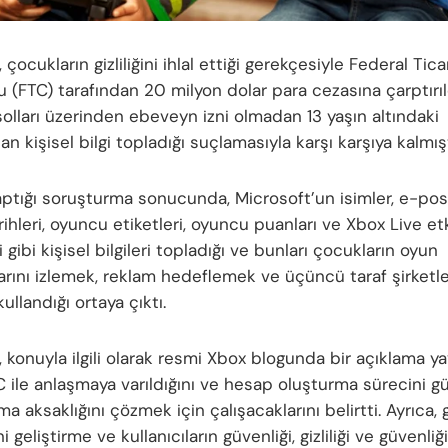
 çocukların gizliliğini ihlal ettiği gerekçesiyle Federal Tica
(FTC) tarafından 20 milyon dolar para cezasına çarptırıld
olları üzerinden ebeveyn izni olmadan 13 yaşın altındaki
n kişisel bilgi topladığı suçlamasıyla karşı karşıya kalmışt
aptığı soruşturma sonucunda, Microsoft’un isimler, e-post
hleri, oyuncu etiketleri, oyuncu puanları ve Xbox Live etk
 gibi kişisel bilgileri topladığı ve bunları çocukların oyun
klarını izlemek, reklam hedeflemek ve üçüncü taraf şirket
ullandığı ortaya çıktı.
 konuyla ilgili olarak resmi Xbox blogunda bir açıklama yay
TC ile anlaşmaya varıldığını ve hesap oluşturma sürecini g
ma aksaklığını çözmek için çalışacaklarını belirtti. Ayrıca, 
i geliştirme ve kullanıcıların güvenliği, gizliliği ve güvenliği