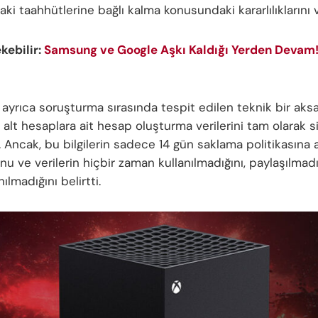
i taahhütlerine bağlı kalma konusundaki kararlılıklarını v
ekebilir:
Samsung ve Google Aşkı Kaldığı Yerden Devam!
 ayrıca soruşturma sırasında tespit edilen teknik bir aksa
alt hesaplara ait hesap oluşturma verilerini tam olarak s
. Ancak, bu bilgilerin sadece 14 gün saklama politikasına a
u ve verilerin hiçbir zaman kullanılmadığını, paylaşılmadı
ılmadığını belirtti.