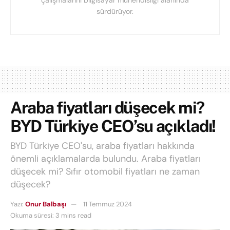
çalışmalarını bilgisayar mühendisliği alanında
sürdürüyor.
Araba fiyatları düşecek mi?
BYD Türkiye CEO’su açıkladı!
BYD Türkiye CEO'su, araba fiyatları hakkında
önemli açıklamalarda bulundu. Araba fiyatları
düşecek mi? Sıfır otomobil fiyatları ne zaman
düşecek?
Yazı:
Onur Balbaşı
11 Temmuz 2024
Okuma süresi: 3 mins read