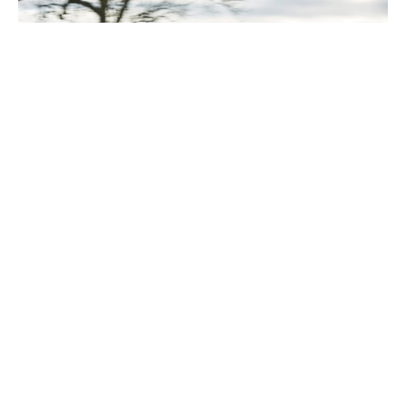
Habertürk’e konuşan
BYD Türkiye CEO
‘su,
araba
fiyatları
hakkında önemli açıklamalarda bulundu.
Son zamanlarda
BYD Türkiye fabrika
atılımı ile
gündeme gelen şirketin Türkiye CEO’su,
araba
fiyatları düşecek mi
sorusuna cevap olabilecek
açıklamalarda bulundu. Peki
sıfır otomobil fiyatları
ne zaman düşecek
? İşte otomotiv sektörünün
devinden açıklama.