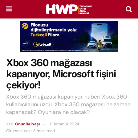
Xbox 360 mağazası
kapanıyor, Microsoft fişini
çekiyor!
Xbox 360 mağazası kapanıyor haberi Xbox 360
kullanıcılarını üzdü. Xbox 360 mağazası ne zaman
kapanacak? Oyunlara ne olacak?
Yazı:
Onur Balbaşı
11 Temmuz 2024
Okuma süresi: 3 mins read