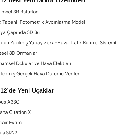
12’deki Yeni Motor Özellikleri
sel 3B Bulutlar
 Tabanlı Fotometrik Aydınlatma Modeli
a Çapında 3D Su
en Yazılmış Yapay Zeka-Hava Trafik Kontrol Sistemi
sel 3D Ormanlar
msel Dokular ve Hava Efektleri
enmiş Gerçek Hava Durumu Verileri
 12’de Yeni Uçaklar
us A330
a Citation X
ir Evrimi
us SR22