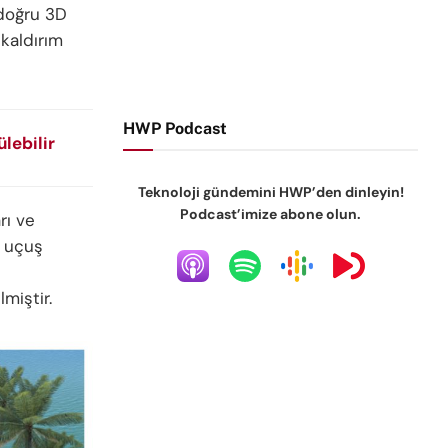
 doğru 3D
 kaldırım
HWP Podcast
lebilir
Teknoloji gündemini HWP’den dinleyin!
Podcast’imize abone olun.
rı ve
ü uçuş
miştir.