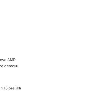
U veya AMD
önce demoyu
.3 özellikli