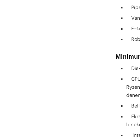
Piper
Van’ı
F-14
Robin
Minimum
Disk 
CPU: 
Ryzen
denem
Bell
Ekran
bir ek
Intel