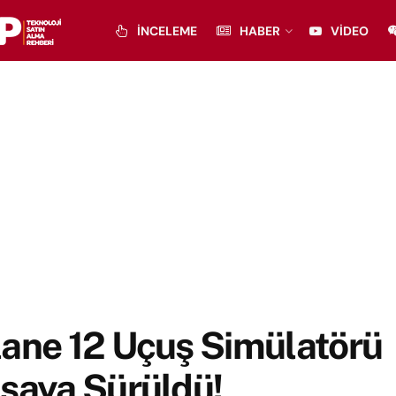
İNCELEME
HABER
VIDEO
lane 12 Uçuş Simülatörü
saya Sürüldü!