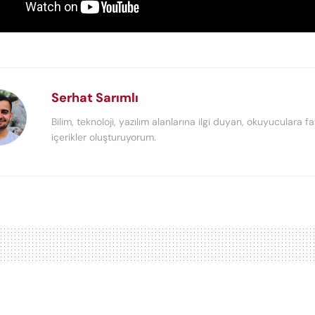
Serhat Sarımlı
Bilim, teknoloji, yazılım alanlarına ilgi duyan, okuyuculara fa
içerikler oluşturuyorum.