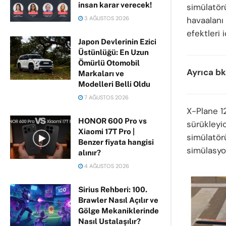
insan karar verecek!
simülatör
3 AĞUSTOS 2026
havaalanı 
efektleri i
Japon Devlerinin Ezici
Üstünlüğü: En Uzun
Ömürlü Otomobil
Ayrıca bk
Markaları ve
Modelleri Belli Oldu
7 AĞUSTOS 2026
X-Plane 12
HONOR 600 Pro vs
sürükleyi
Xiaomi 17T Pro |
simülatör
Benzer fiyata hangisi
simülasyo
alınır?
4 AĞUSTOS 2026
Sirius Rehberi: 100.
Brawler Nasıl Açılır ve
Gölge Mekaniklerinde
Nasıl Ustalaşılır?