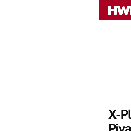
X-P
Piya