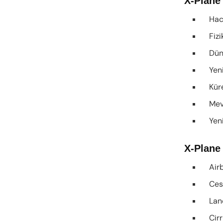
X-Plane 
Hacim
Fizik
Düny
Yenid
Küre
Mevsi
Yenil
X-Plane
Airb
Cessn
Lanca
Cirr