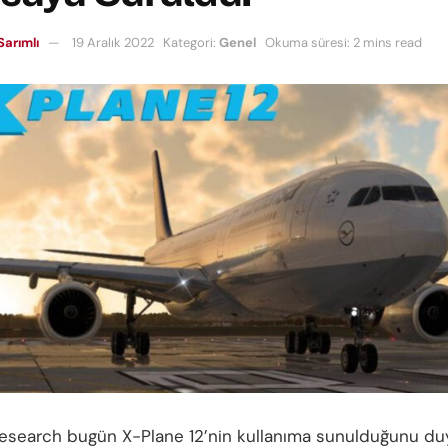
Sarımlı
19 Aralık 2022
Kategori:
Genel
Okuma süresi: 2 mins read
esearch bugün X-Plane 12’nin kullanıma sunulduğunu du