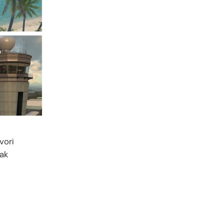
vori
çak