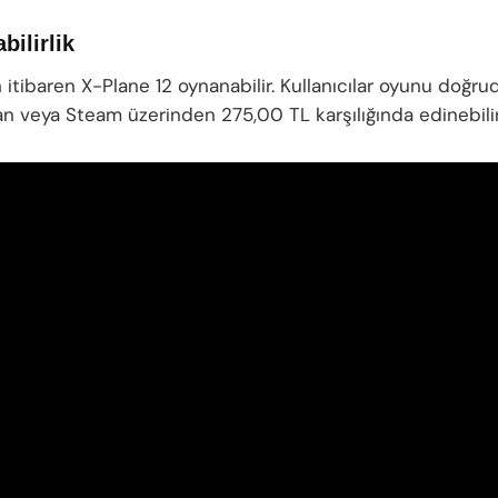
bilirlik
itibaren X-Plane 12 oynanabilir. Kullanıcılar oyunu doğru
n veya Steam üzerinden 275,00 TL karşılığında edinebilir