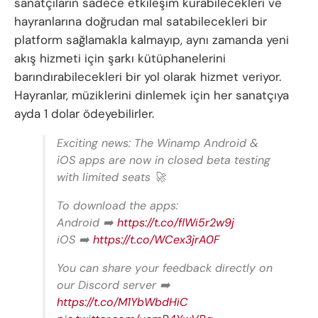
sanatçıların sadece etkileşim kurabilecekleri ve
hayranlarına doğrudan mal satabilecekleri bir
platform sağlamakla kalmayıp, aynı zamanda yeni
akış hizmeti için şarkı kütüphanelerini
barındırabilecekleri bir yol olarak hizmet veriyor.
Hayranlar, müziklerini dinlemek için her sanatçıya
ayda 1 dolar ödeyebilirler.
Exciting news: The Winamp Android &
iOS apps are now in closed beta testing
with limited seats 🚀
To download the apps:
Android ➡️
https://t.co/flWi5r2w9j
iOS ➡️
https://t.co/WCex3jrA0F
You can share your feedback directly on
our Discord server ➡️
https://t.co/M1YbWbdHiC