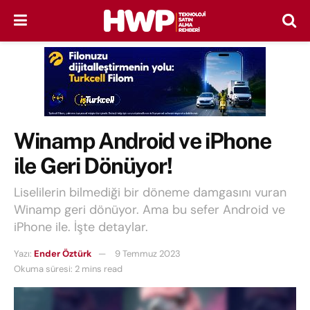
Winamp Android ve iPhone
ile Geri Dönüyor!
Liselilerin bilmediği bir döneme damgasını vuran
Winamp geri dönüyor. Ama bu sefer Android ve
iPhone ile. İşte detaylar.
Yazı:
Ender Öztürk
9 Temmuz 2023
Okuma süresi: 2 mins read