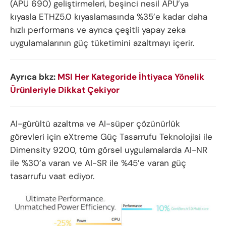
(APU 690) geliştirmeleri, beşinci nesil APU’ya
kıyasla ETHZ5.0 kıyaslamasında %35’e kadar daha
hızlı performans ve ayrıca çeşitli yapay zeka
uygulamalarının güç tüketimini azaltmayı içerir.
Ayrıca bkz:
MSI Her Kategoride İhtiyaca Yönelik
Ürünleriyle Dikkat Çekiyor
AI-gürültü azaltma ve AI-süper çözünürlük
görevleri için eXtreme Güç Tasarrufu Teknolojisi ile
Dimensity 9200, tüm görsel uygulamalarda AI-NR
ile %30’a varan ve AI-SR ile %45’e varan güç
tasarrufu vaat ediyor.