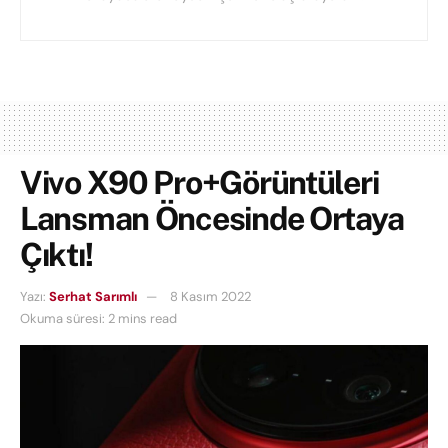
Vivo X90 Pro+Görüntüleri
Lansman Öncesinde Ortaya
Çıktı!
Yazı:
Serhat Sarımlı
8 Kasım 2022
Okuma süresi: 2 mins read