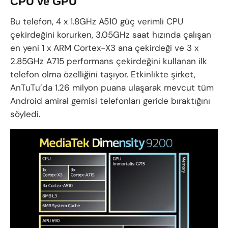
CPU ve GPU
Bu telefon, 4 x 1.8GHz A510 güç verimli CPU
çekirdeğini korurken, 3.05GHz saat hızında çalışan
en yeni 1 x ARM Cortex-X3 ana çekirdeği ve 3 x
2.85GHz A715 performans çekirdeğini kullanan ilk
telefon olma özelliğini taşıyor. Etkinlikte şirket,
AnTuTu’da 1.26 milyon puana ulaşarak mevcut tüm
Android amiral gemisi telefonları geride bıraktığını
söyledi.