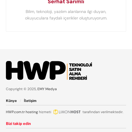
Serhat Sarımlı
Bilim, teknoloji, yazılım alanlarına ilgi duyan,
okuyuculara faydalı içerikler oluşturuyorum.
Copyright © 2025,
EMY Medya
Künye
İletişim
HWP.com.tr
hosting
hizmeti
tarafından verilmektedir.
Bizi takip edin