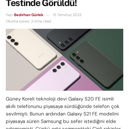
Testinde Görüldü!
Yazı:
Bedirhan Gürlek
15 Temmuz 2023
Okuma süresi: 2 mins read
Güney Koreli teknoloji devi Galaxy S20 FE isimli
akıllı telefonunu piyasaya sürdüğünde telefon çok
sevilmişti. Bunun ardından Galaxy S21 FE modelini
piyasaya süren Samsung bu sefer istediğini elde
edememişti. Çünkü orta segmentteki Çinli rakipler