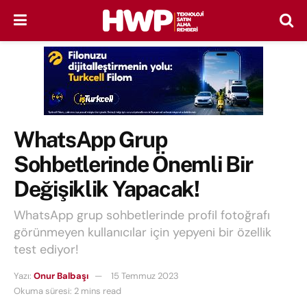
WhatsApp Grup
Sohbetlerinde Önemli Bir
Değişiklik Yapacak!
WhatsApp grup sohbetlerinde profil fotoğrafı
görünmeyen kullanıcılar için yepyeni bir özellik
test ediyor!
Yazı:
Onur Balbaşı
15 Temmuz 2023
Okuma süresi: 2 mins read