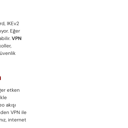
rd, IKEv2
ıyor. Eğer
bilir.
VPN
oller,
üvenlik
n
ğer etken
ikle
o akışı
zden VPN ile
ız, internet