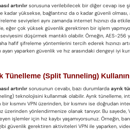
asıl artırılır
sorusuna verilebilecek bir diğer cevap ise ş
ne kadar yüksekse, bağlantınız da o kadar güvenli olması,
releme seviyeleri aynı zamanda internet hızınızı da etkile
e, eğer çok yüksek güvenlik gerektiren bir işlem yapmıyo
 seviyesini düşürmek mantıklı olabilir. Örneğin, AES-256 
aha hafif şifreleme yöntemlerini tercih ederek hızınızı artır
u ayarı yaparken güvenlik ve hız arasındaki dengeyi iyi ku
ık Tünelleme (Split Tunneling) Kullanın
asıl artırılır
sorusunun cevabı, bazı durumlarda
ayrık t
neling) teknolojisini kullanmak olabilir. Ayrık tünelleme, in
in bir kısmını VPN üzerinden, bir kısmını ise doğrudan inte
nız üzerinden yönlendirmenize olanak tanıyor. Bu sayede,
eyen işlemler için hız kaybı yaşamıyorsunuz. Örneğin, ban
gibi güvenlik gerektiren aktiviteleri VPN ile yaparken, vid