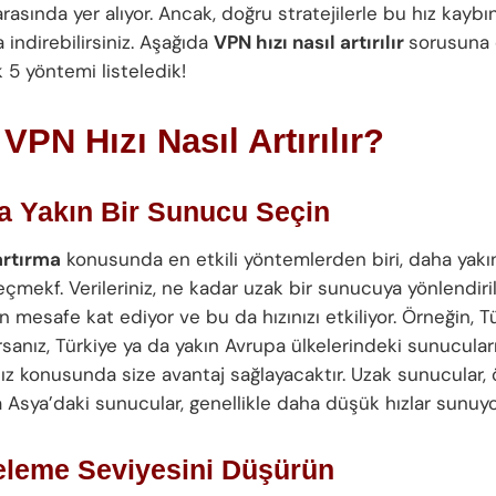
arasında yer alıyor. Ancak, doğru stratejilerle bu hız kaybın
indirebilirsiniz. Aşağıda
VPN hızı nasıl artırılır
sorusuna
 5 yöntemi listeledik!
 VPN Hızı Nasıl Artırılır?
a Yakın Bir Sunucu Seçin
artırma
konusunda en etkili yöntemlerden biri, daha yakın
mekf. Verileriniz, ne kadar uzak bir sunucuya yönlendiril
 mesafe kat ediyor ve bu da hızınızı etkiliyor. Örneğin, T
sanız, Türkiye ya da yakın Avrupa ülkelerindeki sunucuları
z konusunda size avantaj sağlayacaktır. Uzak sunucular, ö
 Asya’daki sunucular, genellikle daha düşük hızlar sunuyo
releme Seviyesini Düşürün