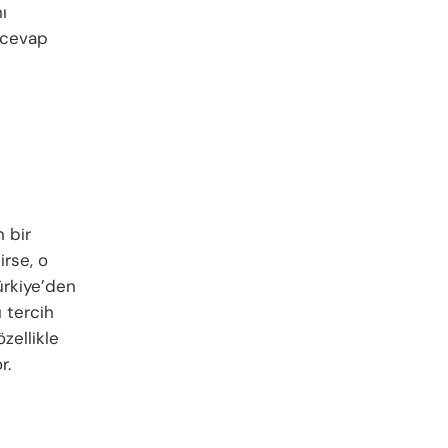
ı
 cevap
 bir
irse, o
ürkiye’den
 tercih
zellikle
r.