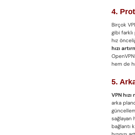
4. Pro
Birçok VP
gibi farkl
hız önceli
hızı artı
OpenVPN’e
hem de hı
5. Ark
VPN hızı n
arka pland
güncellem
sağlayan 
bağlantı 
hızınızı ar