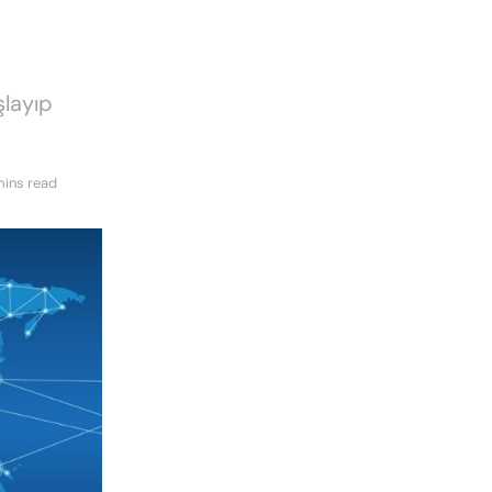
şlayıp
mins read