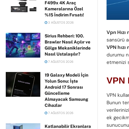
F499x 4K Araç
Kameralarına Özel
%15 İndirim Fırsatı!
3 AĞUSTOS 2026
Vpn Hızı n
Sirius Rehberi: 100.
sansürü aş
Brawler Nasıl Açılır ve
VPN hızı n
Gölge Mekaniklerinde
Nasıl Ustalaşılır?
durumu nas
etmenizi 
7 AĞUSTOS 2026
19 Galaxy Modeli İçin
VPN 
Yolun Sonu: İşte
Android 17 Sonrası
Güncelleme
VPN kulla
Almayacak Samsung
Bunun tem
Cihazlar
verilerini
7 AĞUSTOS 2026
ek gecikm
sunucunun
Katlanabilir Ekranlara