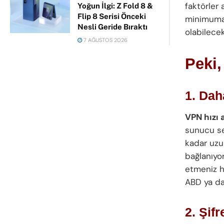
faktörler 
Yoğun İlgi: Z Fold 8 &
Flip 8 Serisi Önceki
minimuma 
Nesli Geride Bıraktı
olabilecek
7 AĞUSTOS 2026
Peki,
1. Dah
VPN hızı 
sunucu seç
kadar uzun
bağlanıyor
etmeniz hı
ABD ya da
2. Şif