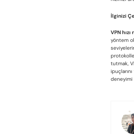
İlginizi Ç
VPN hızı n
yöntem old
seviyeler
protokoll
tutmak, V
ipuçların
deneyimi y