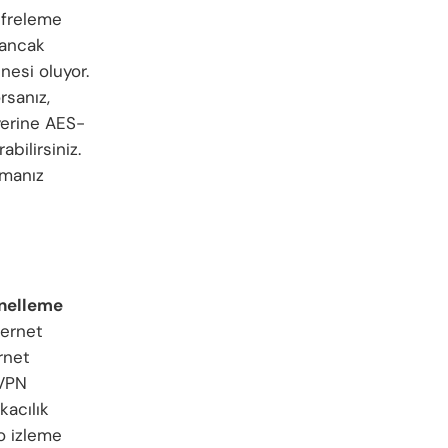
ifreleme
 ancak
nesi oluyor.
rsanız,
yerine AES-
abilirsiniz.
rmanız
ünelleme
ternet
rnet
 VPN
kacılık
eo izleme