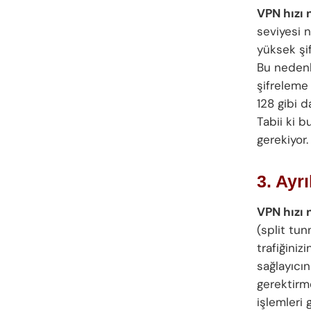
VPN hızı n
seviyesi 
yüksek şif
Bu nedenl
şifreleme
128 gibi d
Tabii ki b
gerekiyor.
3. Ayr
VPN hızı n
(split tun
trafiğiniz
sağlayıcı
gerektirm
işlemleri 