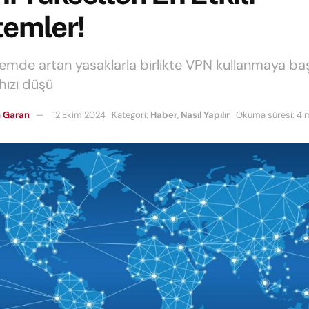
temler!
mde artan yasaklarla birlikte VPN kullanmaya ba
hızı düşü
 Garan
12 Ekim 2024
Kategori:
Haber
,
Nasıl Yapılır
Okuma süresi: 4 