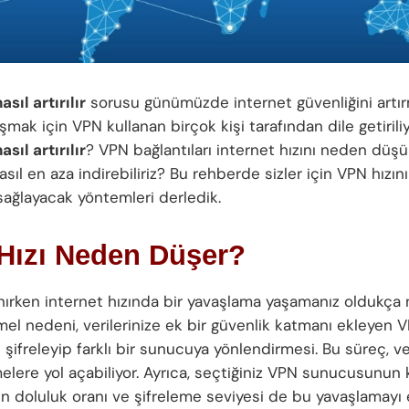
asıl artırılır
sorusu günümüzde internet güvenliğini artı
mak için VPN kullanan birçok kişi tarafından dile getiriliyo
asıl artırılır
? VPN bağlantıları internet hızını neden düş
ıl en aza indirebiliriz? Bu rehberde sizler için VPN hızın
sağlayacak yöntemleri derledik.
Hızı Neden Düşer?
nırken internet hızında bir yavaşlama yaşamanız oldukça 
el nedeni, verilerinize ek bir güvenlik katmanı ekleyen V
zi şifreleyip farklı bir sunucuya yönlendirmesi. Bu süreç, v
elere yol açabiliyor. Ayrıca, seçtiğiniz VPN sunucusunun
 doluluk oranı ve şifreleme seviyesi de bu yavaşlamayı 