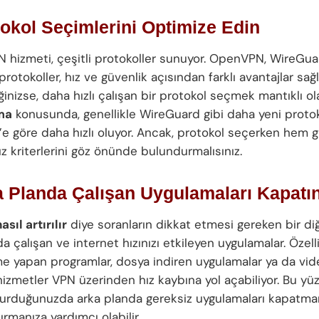
tokol Seçimlerini Optimize Edin
N hizmeti, çeşitli protokoller sunuyor. OpenVPN, WireGua
ı protokoller, hız ve güvenlik açısından farklı avantajlar sağl
ğinizse, daha hızlı çalışan bir protokol seçmek mantıklı ola
rma
konusunda, genellikle WireGuard gibi daha yeni protok
 göre daha hızlı oluyor. Ancak, protokol seçerken hem g
z kriterlerini göz önünde bulundurmalısınız.
a Planda Çalışan Uygulamaları Kapatı
asıl artırılır
diye soranların dikkat etmesi gereken bir di
a çalışan ve internet hızınızı etkileyen uygulamalar. Özell
e yapan programlar, dosya indiren uygulamalar ya da vide
hizmetler VPN üzerinden hız kaybına yol açabiliyor. Bu yü
kurduğunuzda arka planda gereksiz uygulamaları kapatman
tırmanıza yardımcı olabilir.