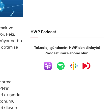
rmak ve
HWP Podcast
r. Peki,
ürüyor ve bu
ı optimize
Teknoloji gündemini HWP’den dinleyin!
Podcast’imize abone olun.
normal.
PN’in
eri akışında
 konumu,
etkileyen