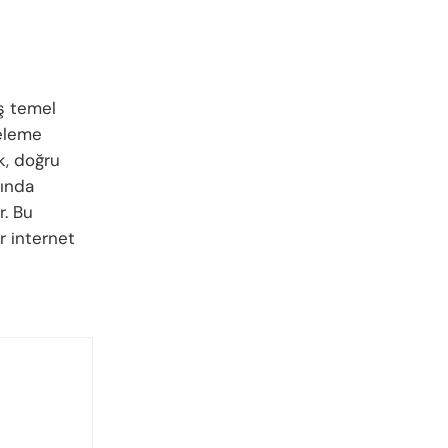
eş temel
releme
k, doğru
tında
r. Bu
r internet