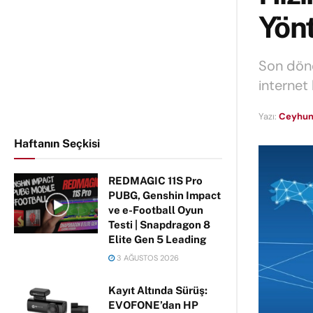
Yön
Son döne
internet 
Yazı:
Ceyhun
Haftanın Seçkisi
REDMAGIC 11S Pro
PUBG, Genshin Impact
ve e-Football Oyun
Testi | Snapdragon 8
Elite Gen 5 Leading
3 AĞUSTOS 2026
Kayıt Altında Sürüş:
EVOFONE’dan HP