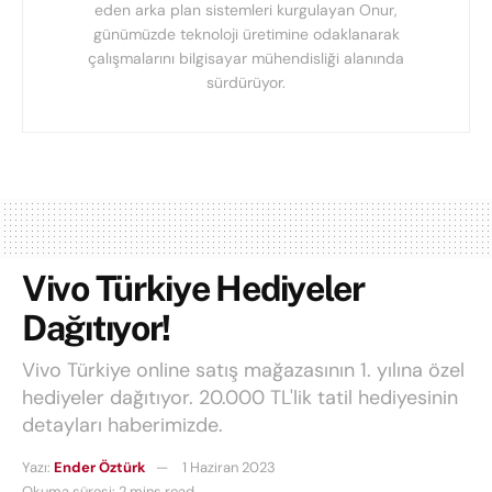
eden arka plan sistemleri kurgulayan Onur,
günümüzde teknoloji üretimine odaklanarak
çalışmalarını bilgisayar mühendisliği alanında
sürdürüyor.
Vivo Türkiye Hediyeler
Dağıtıyor!
Vivo Türkiye online satış mağazasının 1. yılına özel
hediyeler dağıtıyor. 20.000 TL'lik tatil hediyesinin
detayları haberimizde.
Yazı:
Ender Öztürk
1 Haziran 2023
Okuma süresi: 2 mins read