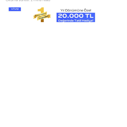
vivo’nun online satış platformu myvivoshop.com 1.
yaşını sürpriz bir tatil fırsatı ile kutluyor. 1 Haziran –
16 Temmuz tarihleri arasında myivoshop.com’dan
alışveriş yapanlar, Jolly Tur’dan tatil kazanma şansı
yakalıyor. Online mağazadan alışveriş yapanlar
arasında yapılacak çekilişte* belirlenecek şanslı
vivo kullanıcısı, Jolly Tur’dan tam 20.000 TL
değerinde tatil fırsatı kazanacak. Jolly Tur tatil