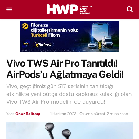
Vivo TWS Air Pro Tanıtıldı!
AirPods’u Ağlatmaya Geldi!
Vivo, geçtiğimiz gün S17 serisinin tanıtıldığı
etkinlikte yeni bütçe dostu kablosuz kulaklığı olan
Vivo TWS Air Pro modelini de duyurdu!
Yazı:
Onur Balbaşı
1 Haziran 2023
Okuma süresi: 2 mins read