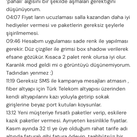
‘pahalı’ algısını bir şekilde aşmaları gerektiğini
düşünüyorum.
04:07 Fiyat ların ucuzlaması salla kazandan daha iyi
hediyeler vermesi ve paketlerin gereksiz şeylerle
şişirilmemesi.
09:46 Hesabım uygulaması sade renk ile yapılması
gerekir. Düz çizgiler ile grimsi box shadow verilerek
efsane gözükür. Kısaca 2 palet renk olursa iyi olur.
Karanlık mod geldi mi o görüntüyü düşünemiyorum.
Tadından yenmez :)
11:19 Gereksiz SMS ile kampanya mesajları atmasın ,
fiber altyapı için Türk Telekom altyapısı üzerinden
kendi altyapılarını kazı yoluyla getirip sokak
girişlerine beyaz port kutuları koysunlar.
13:12 Yeni müşteriye fırsatlı paketler verip, eskilere
kazık paketler vermesi. Ayrıyeten kesinlikle fiyatlar.
Kasım ayında 32 tl ye üye olduğum rahat tarife adı
altında faturalı gibi fatura ödeyip, taahhütsüz bir