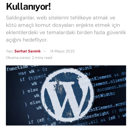
Kullanıyor!
Saldırganlar, web sitelerini tehlikeye atmak ve
kötü amaçlı komut dosyaları enjekte etmek için
eklentilerdeki ve temalardaki birden fazla güvenlik
açığını hedefliyor.
Yazı:
Serhat Sarımlı
14 Mayıs 2022
Okuma süresi: 2 mins read