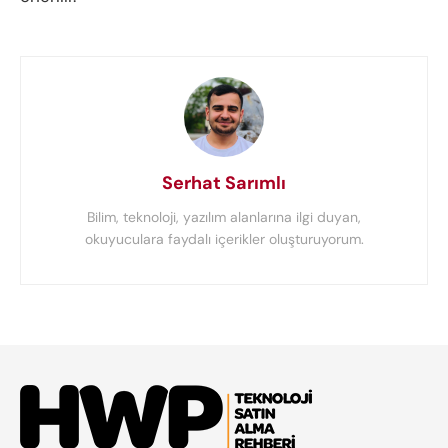
Serhat Sarımlı
Bilim, teknoloji, yazılım alanlarına ilgi duyan,
okuyuculara faydalı içerikler oluşturuyorum.