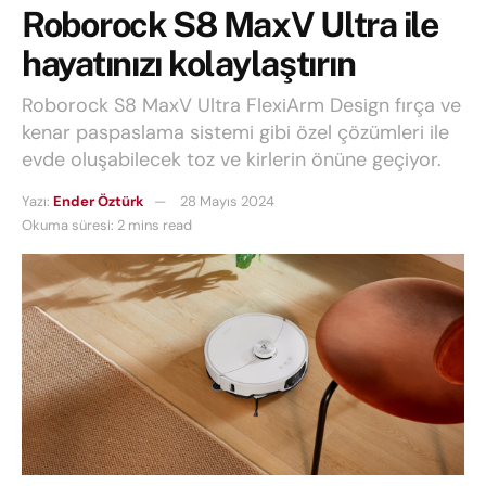
Roborock S8 MaxV Ultra ile
hayatınızı kolaylaştırın
Roborock S8 MaxV Ultra FlexiArm Design fırça ve
kenar paspaslama sistemi gibi özel çözümleri ile
evde oluşabilecek toz ve kirlerin önüne geçiyor.
Yazı:
Ender Öztürk
28 Mayıs 2024
Okuma süresi: 2 mins read