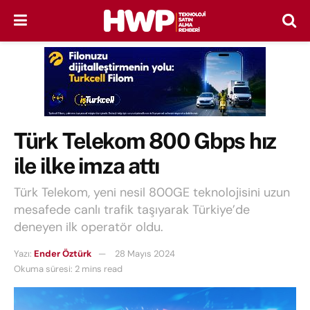
Türk Telekom 800 Gbps hız
ile ilke imza attı
Türk Telekom, yeni nesil 800GE teknolojisini uzun
mesafede canlı trafik taşıyarak Türkiye’de
deneyen ilk operatör oldu.
Yazı:
Ender Öztürk
28 Mayıs 2024
Okuma süresi: 2 mins read