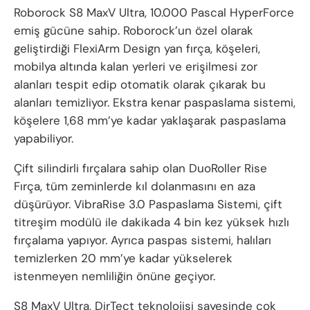
Roborock S8 MaxV Ultra, 10.000 Pascal HyperForce
emiş gücüne sahip. Roborock’un özel olarak
geliştirdiği FlexiArm Design yan fırça, köşeleri,
mobilya altında kalan yerleri ve erişilmesi zor
alanları tespit edip otomatik olarak çıkarak bu
alanları temizliyor. Ekstra kenar paspaslama sistemi,
köşelere 1,68 mm’ye kadar yaklaşarak paspaslama
yapabiliyor.
Çift silindirli fırçalara sahip olan DuoRoller Rise
Fırça, tüm zeminlerde kıl dolanmasını en aza
düşürüyor. VibraRise 3.0 Paspaslama Sistemi, çift
titreşim modülü ile dakikada 4 bin kez yüksek hızlı
fırçalama yapıyor. Ayrıca paspas sistemi, halıları
temizlerken 20 mm’ye kadar yükselerek
istenmeyen nemliliğin önüne geçiyor.
S8 MaxV Ultra, DirTect teknolojisi sayesinde çok