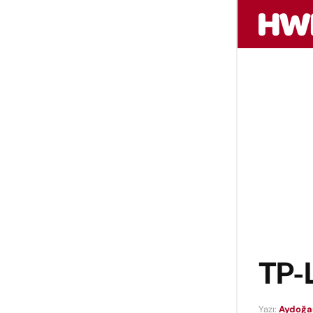
TP-L
Yazı:
Aydoğa