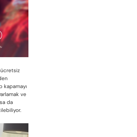
 ücretsiz
nden
çıp kapamayı
ayarlamak ve
sa da
ebiliyor.