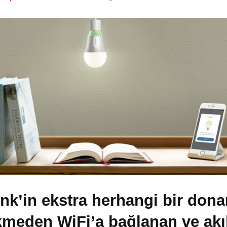
nk’in ekstra herhangi bir don
meden WiFi’a bağlanan ve akıl