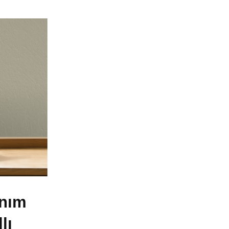
anım
lı