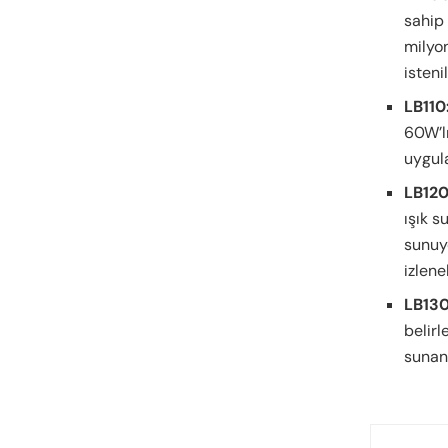
sahip 
milyon
isteni
LB110
60W’l
uygula
LB120
ışık s
sunuy
izlene
LB130
belirl
sunan