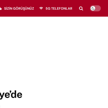
SIZIN GÖRÜŞÜNÜZ
5G TELEFONLAR
iye’de
d