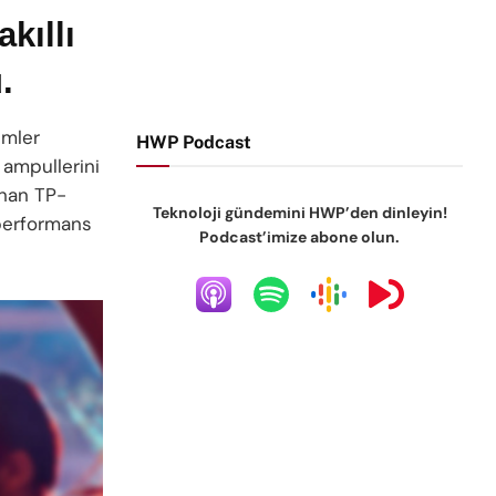
kıllı
.
ümler
HWP Podcast
ı ampullerini
unan TP-
Teknoloji gündemini HWP’den dinleyin!
/performans
Podcast’imize abone olun.