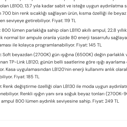
olan LB100, 13.7 yıla kadar sabit ve isteğe uygun aydınlatma sa
 700 bin renk sıcaklığı sağlayan ürün, kısma özelliği ile beyaz 
len seviyeye getirebiliyor. Fiyat: 119 TL
:
800 lümen parlaklığa sahip olan LB110 akıllı ampul, 22.8 yıllı
ık normal bir ampule oranla yüzde 80 enerji tasarrufu sağlaya
ması ile kolayca programlanabiliyor. Fiyat: 145 TL
:
Soft beyazdan (2700K) gün ışığına (6500K) değin parlaklık v
unan TP-Link LB120, günün belli saatlerine göre ışığı ayarlama
or. Kasa uygulamasından LB120’nin enerji kullanımı anlık olara
biliyor. Fiyat: 185 TL
:
Renk değiştirme özelliği olan LB130 ile moda uygun aydınla
enebiliyor. Renkli ışığın yanı sıra soğuk beyaz tonları (2700K
 ampul 800 lümen aydınlık seviyesine sahip. Fiyat: 249 TL