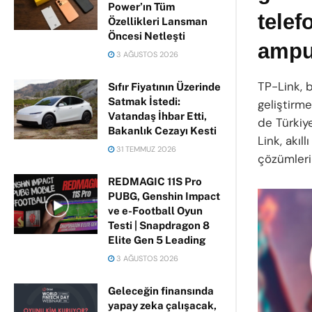
Power’ın Tüm
telef
Özellikleri Lansman
Öncesi Netleşti
ampul
3 AĞUSTOS 2026
TP-Link, b
Sıfır Fiyatının Üzerinde
Satmak İstedi:
geliştirmek
Vatandaş İhbar Etti,
de Türkiy
Bakanlık Cezayı Kesti
Link, akıl
31 TEMMUZ 2026
çözümleri
REDMAGIC 11S Pro
PUBG, Genshin Impact
ve e-Football Oyun
Testi | Snapdragon 8
Elite Gen 5 Leading
3 AĞUSTOS 2026
Geleceğin finansında
yapay zeka çalışacak,