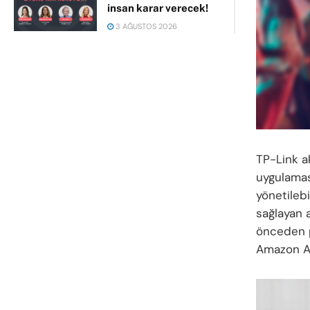
insan karar verecek!
3 AĞUSTOS 2026
TP-Link ak
uygulaması
yönetilebi
sağlayan a
önceden 
Amazon Al