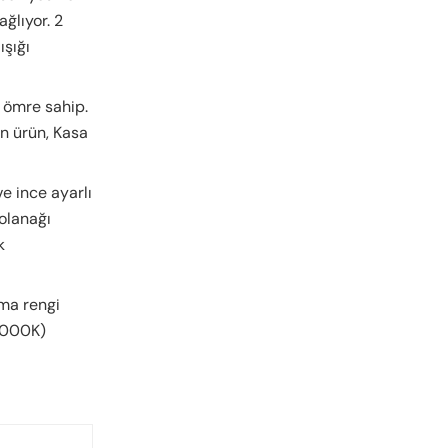
ğlıyor. 2
ışığı
k ömre sahip.
n ürün, Kasa
e ince ayarlı
 olanağı
k
tma rengi
-9000K)