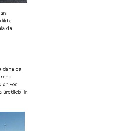
nan
rlikte
mla da
te daha da
 renk
leniyor.
 üretilebilir