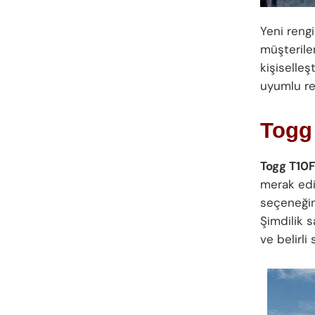
Yeni rengi
müşteriler
kişiselleş
uyumlu re
Togg
Togg T10
merak edil
seçeneği
Şimdilik s
ve belirli