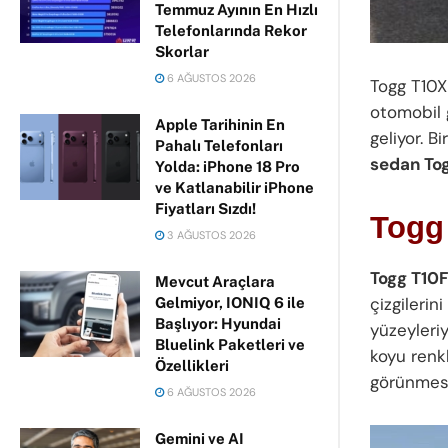
Temmuz Ayının En Hızlı
Telefonlarında Rekor
Skorlar
6 AĞUSTOS 2026
Togg T10X
otomobil 
Apple Tarihinin En
geliyor. B
Pahalı Telefonları
sedan Tog
Yolda: iPhone 18 Pro
ve Katlanabilir iPhone
Fiyatları Sızdı!
Togg 
3 AĞUSTOS 2026
Togg T10F
Mevcut Araçlara
çizgilerin
Gelmiyor, IONIQ 6 ile
Başlıyor: Hyundai
yüzeyleri
Bluelink Paketleri ve
koyu renk
Özellikleri
görünmesin
6 AĞUSTOS 2026
Gemini ve AI