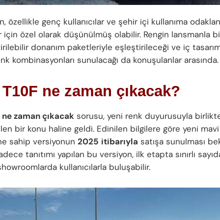
n, özellikle genç kullanıcılar ve şehir içi kullanıma odakla
 için özel olarak düşünülmüş olabilir. Rengin lansmanla bi
tirilebilir donanım paketleriyle eşleştirileceği ve iç tasarı
nk kombinasyonları sunulacağı da konuşulanlar arasında.
 T10F ne zaman çıkacak?
F ne zaman çıkacak
sorusu, yeni renk duyurusuyla birlik
en bir konu haline geldi. Edinilen bilgilere göre yeni mavi
ne sahip versiyonun
2025
itibarıyla
satışa sunulması bek
adece tanıtımı yapılan bu versiyon, ilk etapta sınırlı sayıda
 showroomlarda kullanıcılarla buluşabilir.