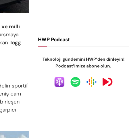
i ve milli
sarsmaya
HWP Podcast
çıkan
Togg
Teknoloji gündemini HWP’den dinleyin!
Podcast’imize abone olun.
elin sportif
geniş cam
 birleşen
çarpıcı