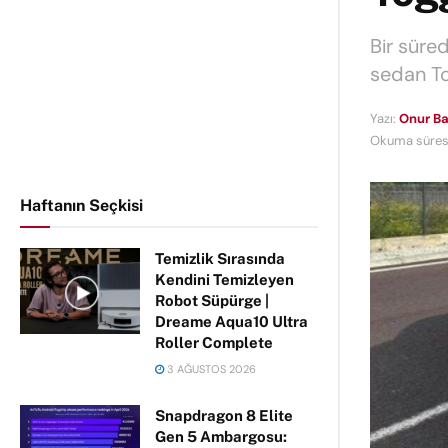
Bir süre
sedan Tog
Yazı:
Onur Ba
Okuma süresi
Haftanın Seçkisi
Temizlik Sırasında
Kendini Temizleyen
Robot Süpürge |
Dreame Aqua10 Ultra
Roller Complete
3 AĞUSTOS 2026
Snapdragon 8 Elite
Gen 5 Ambargosu: