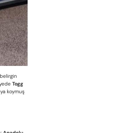
belirgin
sayede
Togg
taya koymuş
ı:
Anadolu