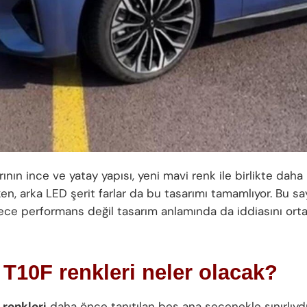
rının ince ve yatay yapısı, yeni mavi renk ile birlikte daha 
ken, arka LED şerit farlar da bu tasarımı tamamlıyor. Bu 
ece performans değil tasarım anlamında da iddiasını or
T10F renkleri neler olacak?
 renkleri
daha önce tanıtılan beş ana seçenekle sınırlıyd