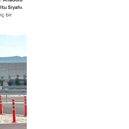
ltu Siyahı
.
nç bir