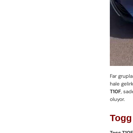
Far grupla
hale gelir
T10F
, sad
oluyor.
Togg 
Togg T10F