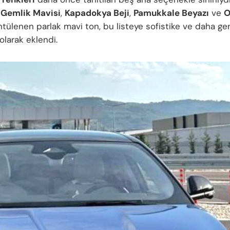
,
Gemlik Mavisi
,
Kapadokya Beji
,
Pamukkale Beyazı
ve
O
ntülenen parlak mavi ton, bu listeye sofistike ve daha ge
 olarak eklendi.