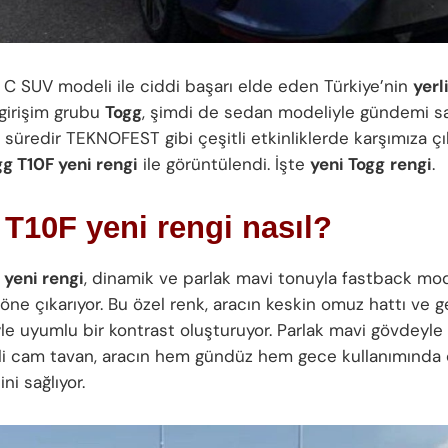
 C SUV modeli ile ciddi başarı elde eden Türkiye’nin
yerl
girişim grubu
Togg
, şimdi de sedan modeliyle gündemi 
ir süredir TEKNOFEST gibi çeşitli etkinliklerde karşımıza 
g T10F yeni rengi
ile görüntülendi. İşte
yeni Togg
rengi
.
T10F yeni rengi nasıl?
 yeni rengi
, dinamik ve parlak mavi tonuyla fastback mod
i öne çıkarıyor. Bu özel renk, aracın keskin omuz hattı ve 
yle uyumlu bir kontrast oluşturuyor. Parlak mavi gövdeyle
li cam tavan, aracın hem gündüz hem gece kullanımında 
i sağlıyor.