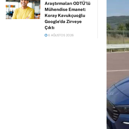
Araştırmaları ODTÜ’lü
Mühendise Emanet:
Koray Kavukçuoğlu
Google’da Zirveye
Çıktı
6 AĞUSTOS 2026