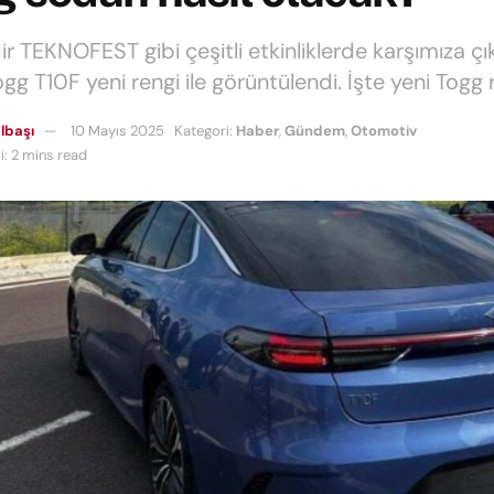
dir TEKNOFEST gibi çeşitli etkinliklerde karşımıza ç
g T10F yeni rengi ile görüntülendi. İşte yeni Togg r
lbaşı
10 Mayıs 2025
Kategori:
Haber
,
Gündem
,
Otomotiv
: 2 mins read