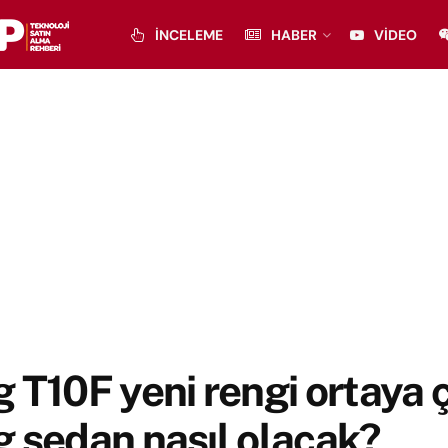
İNCELEME
HABER
VIDEO
 T10F yeni rengi ortaya ç
 sedan nasıl olacak?