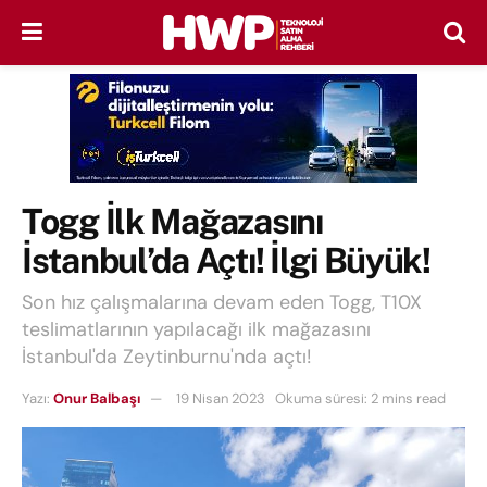
Togg İlk Mağazasını
İstanbul’da Açtı! İlgi Büyük!
Son hız çalışmalarına devam eden Togg, T10X
teslimatlarının yapılacağı ilk mağazasını
İstanbul'da Zeytinburnu'nda açtı!
Yazı:
Onur Balbaşı
19 Nisan 2023
Okuma süresi: 2 mins read