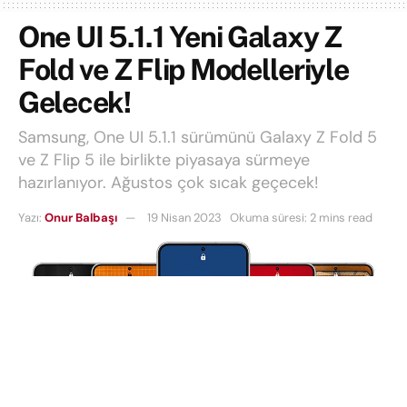
One UI 5.1.1 Yeni Galaxy Z
Fold ve Z Flip Modelleriyle
Gelecek!
Samsung, One UI 5.1.1 sürümünü Galaxy Z Fold 5
ve Z Flip 5 ile birlikte piyasaya sürmeye
hazırlanıyor. Ağustos çok sıcak geçecek!
Yazı:
Onur Balbaşı
19 Nisan 2023
Okuma süresi: 2 mins read