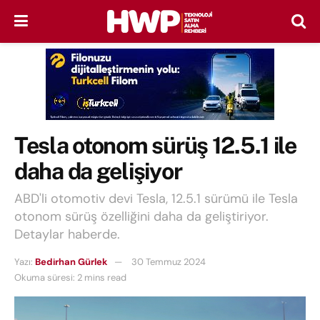
Tesla otonom sürüş 12.5.1 ile
daha da gelişiyor
ABD'li otomotiv devi Tesla, 12.5.1 sürümü ile Tesla
otonom sürüş özelliğini daha da geliştiriyor.
Detaylar haberde.
Yazı:
Bedirhan Gürlek
30 Temmuz 2024
Okuma süresi: 2 mins read