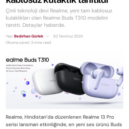
Çinli teknoloji devi Realme, yeni tam kablosuz
kulaklıkları olan Realme Buds T310 modelini
tanıttı. Detaylar haberde.
Yazı:
Bedirhan Gürlek
30 Temmuz 2024
Okuma süresi: 2 mins read
Realme, Hindistan’da düzenlenen Realme 13 Pro
serisi lansman etkinliğinde, en yeni ses ürünü Buds