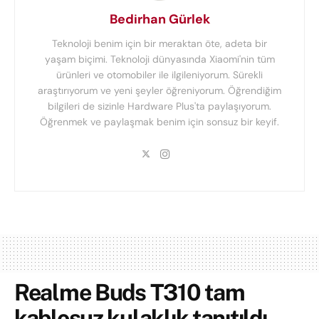
Bedirhan Gürlek
Teknoloji benim için bir meraktan öte, adeta bir
yaşam biçimi. Teknoloji dünyasında Xiaomi'nin tüm
ürünleri ve otomobiler ile ilgileniyorum. Sürekli
araştırıyorum ve yeni şeyler öğreniyorum. Öğrendiğim
bilgileri de sizinle Hardware Plus'ta paylaşıyorum.
Öğrenmek ve paylaşmak benim için sonsuz bir keyif.
Realme Buds T310 tam
kablosuz kulaklık tanıtıldı