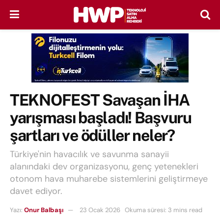
TEKNOFEST Savaşan İHA
yarışması başladı! Başvuru
şartları ve ödüller neler?
Türkiye'nin havacılık ve savunma sanayii
alanındaki dev organizasyonu, genç yetenekleri
otonom hava muharebe sistemlerini geliştirmeye
davet ediyor.
Yazı:
Onur Balbaşı
23 Ocak 2026
Okuma süresi: 3 mins read