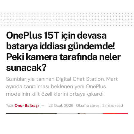
OnePlus 15T için devasa
batarya iddiası gündemde!
Peki kamera tarafında neler
sunacak?
Sızıntılarıyla tanınan Digital Chat Station, Mart
ayında tanıtılması beklenen yeni OnePlus
modelinin kilit özelliklerini ortaya çıkardı.
Yazı:
Onur Balbaşı
23 Ocak 2026
Okuma süresi: 2 mins read