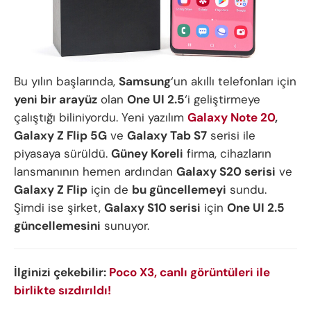
Bu yılın başlarında,
Samsung
‘un akıllı telefonları için
yeni bir arayüz
olan
One UI 2.5
‘i geliştirmeye
çalıştığı biliniyordu. Yeni yazılım
Galaxy Note 20
,
Galaxy Z Flip 5G
ve
Galaxy Tab S7
serisi ile
piyasaya sürüldü.
Güney Koreli
firma, cihazların
lansmanının hemen ardından
Galaxy S20 serisi
ve
Galaxy Z Flip
için de
bu güncellemeyi
sundu.
Şimdi ise şirket,
Galaxy S10 serisi
için
One UI 2.5
güncellemesini
sunuyor.
İlginizi çekebilir:
Poco X3, canlı görüntüleri ile
birlikte sızdırıldı!