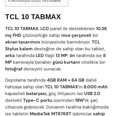
MOVEAUDIO S200 TWS kulaklık
TCL 10 TABMAX
TCL 10 TABMAX
,
LCD
panel ile desteklenen
10.36
inç FHD
çözünürlüğe sahip
ince çerçeveli
bir
ekran tasarımını
bünyesinde barındırıyor.
TCL
Stylus kalem
desteğine de sahip olan bu tablet,
arka
tarafında
LED
flaşlı
13 MP
;
ön
tarafında ise
8
MP
kamerayla beraber
günü kurtarır
nitelikte bir
fotoğraf
deneyimi sunacak.
Depolama tarafında
4GB RAM + 64 GB
dahili
hafızaya sahip olan
TCL 10 TABMAX’
ın
8.000 mAh
kapasiteli
bataryası,
güç ihtiyacını ise
USB 2.0
destekli
Type-C portu
üzerinden
18W’
lık şarj
cihazıyla giderecek. Donanım tarafına baktığımızda
ise tabletin
MediaTek MT8768T
işlemciye
sahip