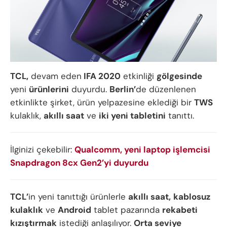
TCL,
devam eden
IFA 2020
etkinliği
gölgesinde
yeni
ürünlerini
duyurdu.
Berlin’
de düzenlenen
etkinlikte şirket, ürün yelpazesine eklediği bir
TWS
kulaklık,
akıllı saat
ve
iki yeni tabletini
tanıttı.
İlginizi çekebilir:
Qualcomm, yeni laptop işlemcisi
Snapdragon 8cx Gen2’yi duyurdu
TCL’
in yeni tanıttığı ürünlerle
akıllı saat,
kablosuz
kulaklık
ve
Android
tablet pazarında
rekabeti
kızıştırmak
istediği anlaşılıyor.
Orta seviye