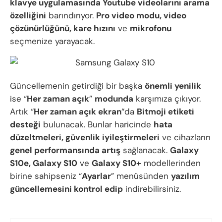
klavye uygulamasında Youtube videolarını arama
özelliğini
barındırıyor.
Pro video modu, video
çözünürlüğünü, kare hızını
ve
mikrofonu
seçmenize yarayacak.
Güncellemenin getirdiği bir başka
önemli yenilik
ise “
Her zaman açık
”
modunda
karşımıza çıkıyor.
Artık “
Her zaman açık ekran
“da
Bitmoji etiketi
desteği
bulunacak. Bunlar haricinde
hata
düzeltmeleri, güvenlik iyileştirmeleri
ve cihazların
genel performansında artış
sağlanacak.
Galaxy
S10e, Galaxy S10
ve
Galaxy S10+
modellerinden
birine sahipseniz “
Ayarlar
” menüsünden
yazılım
güncellemesini kontrol edip
indirebilirsiniz.