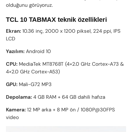
olduğunu görüyoruz.
TCL 10 TABMAX teknik özellikleri
Ekran:
10.36 inç, 2000 x 1200 piksel, 224 ppi, IPS
LCD
Yazılım:
Android 10
CPU:
MediaTek MT8768T (4×2.0 GHz Cortex-A73 &
4×2.0 GHz Cortex-A53)
GPU:
Mali-G72 MP3
Depolama:
4 GB RAM + 64 GB dahili hafıza
Kamera:
12 MP arka + 8 MP ön / 1080P@30FPS
video