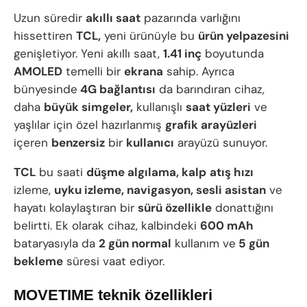
Uzun süredir
akıllı saat
pazarında varlığını
hissettiren
TCL,
yeni ürünüyle bu
ürün yelpazesini
genişletiyor. Yeni akıllı saat,
1.41 inç
boyutunda
AMOLED
temelli bir
ekrana
sahip. Ayrıca
bünyesinde
4G bağlantısı
da barındıran cihaz,
daha
büyük simgeler,
kullanışlı
saat yüzleri
ve
yaşlılar için özel hazırlanmış
grafik arayüzleri
içeren
benzersiz
bir
kullanıcı
arayüzü sunuyor.
TCL
bu saati
düşme algılama, kalp
atış hızı
izleme,
uyku izleme, navigasyon, sesli asistan
ve
hayatı kolaylaştıran bir
sürü özellikle
donattığını
belirtti. Ek olarak cihaz, kalbindeki
600 mAh
bataryasıyla da
2 gün normal
kullanım ve
5 gün
bekleme
süresi vaat ediyor.
MOVETIME teknik özellikleri