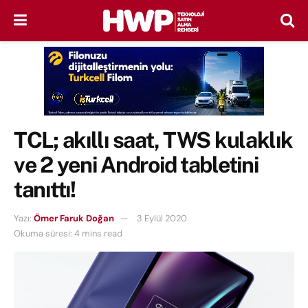
TCL; akıllı saat, TWS kulaklık
ve 2 yeni Android tabletini
tanıttı!
Yazı:
Ömer Faruk Doğan
3 Eylül 2020
Okuma süresi: 4 mins read