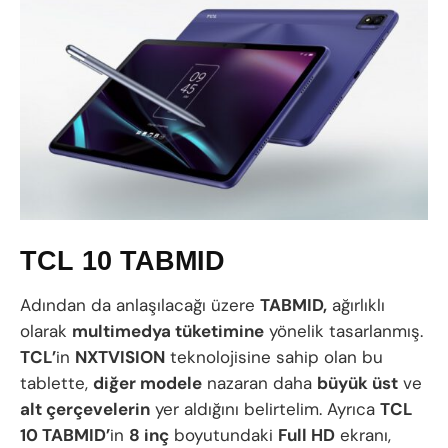
TCL 10 TABMID
Adından da anlaşılacağı üzere
TABMID,
ağırlıklı
olarak
multimedya tüketimine
yönelik tasarlanmış.
TCL’
in
NXTVISION
teknolojisine sahip olan bu
tablette,
diğer modele
nazaran daha
büyük üst
ve
alt çerçevelerin
yer aldığını belirtelim. Ayrıca
TCL
10 TABMID’
in
8 inç
boyutundaki
Full HD
ekranı,