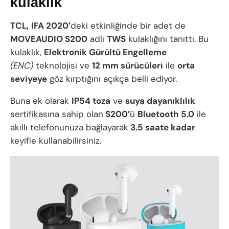
kulaklık
TCL,
IFA 2020′
deki etkinliğinde bir adet de
MOVEAUDIO S200
adlı
TWS
kulaklığını tanıttı. Bu
kulaklık,
Elektronik Gürültü Engelleme
(ENC)
teknolojisi ve
12 mm sürücüleri
ile
orta
seviyeye
göz kırptığını açıkça belli ediyor.
Buna ek olarak
IP54 toza
ve
suya dayanıklılık
sertifikasına sahip olan
S200′
ü
Bluetooth 5.0
ile
akıllı telefonunuza bağlayarak
3.5 saate kadar
keyifle kullanabilirsiniz.