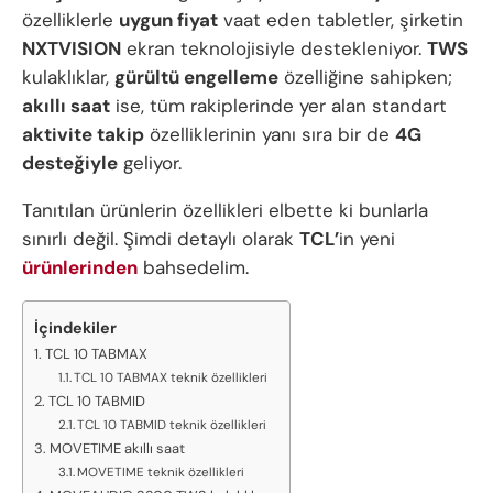
özelliklerle
uygun fiyat
vaat eden tabletler, şirketin
NXTVISION
ekran teknolojisiyle destekleniyor.
TWS
kulaklıklar,
gürültü engelleme
özelliğine sahipken;
akıllı saat
ise, tüm rakiplerinde yer alan standart
aktivite takip
özelliklerinin yanı sıra bir de
4G
desteğiyle
geliyor.
Tanıtılan ürünlerin özellikleri elbette ki bunlarla
sınırlı değil. Şimdi detaylı olarak
TCL’
in yeni
ürünlerinden
bahsedelim.
İçindekiler
TCL 10 TABMAX
TCL 10 TABMAX teknik özellikleri
TCL 10 TABMID
TCL 10 TABMID teknik özellikleri
MOVETIME akıllı saat
MOVETIME teknik özellikleri