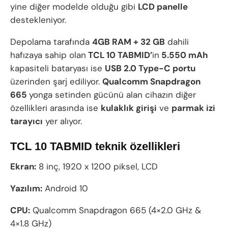
yine diğer modelde olduğu gibi
LCD panelle
destekleniyor.
Depolama tarafında
4GB RAM + 32 GB
dahili
hafızaya sahip olan
TCL 10 TABMID’
in
5.550 mAh
kapasiteli bataryası ise
USB 2.0 Type-C portu
üzerinden şarj ediliyor.
Qualcomm Snapdragon
665
yonga setinden gücünü alan cihazın diğer
özellikleri arasında ise
kulaklık girişi
ve
parmak izi
tarayıcı
yer alıyor.
TCL 10 TABMID teknik özellikleri
Ekran:
8 inç, 1920 x 1200 piksel, LCD
Yazılım:
Android 10
CPU:
Qualcomm Snapdragon 665 (4×2.0 GHz &
4×1.8 GHz)