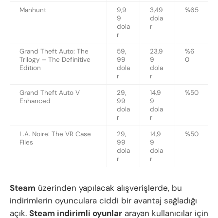
Manhunt
9,9
3,49
%65
9
dola
dola
r
r
Grand Theft Auto: The
59,
23,9
%6
Trilogy – The Definitive
99
9
0
Edition
dola
dola
r
r
Grand Theft Auto V
29,
14,9
%50
Enhanced
99
9
dola
dola
r
r
L.A. Noire: The VR Case
29,
14,9
%50
Files
99
9
dola
dola
r
r
Steam
üzerinden yapılacak alışverişlerde, bu
indirimlerin oyunculara ciddi bir avantaj sağladığı
açık.
Steam indirimli oyunlar
arayan kullanıcılar için