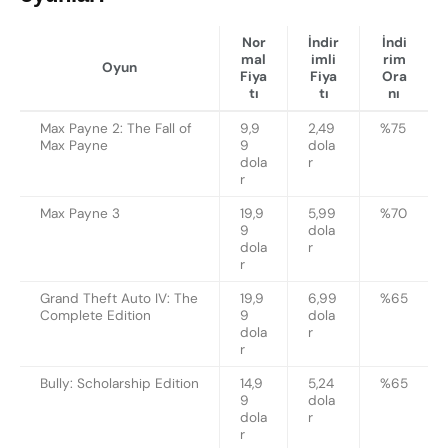
Nor
İndir
İndi
mal
imli
rim
Oyun
Fiya
Fiya
Ora
tı
tı
nı
Max Payne 2: The Fall of
9,9
2,49
%75
Max Payne
9
dola
dola
r
r
Max Payne 3
19,9
5,99
%70
9
dola
dola
r
r
Grand Theft Auto IV: The
19,9
6,99
%65
Complete Edition
9
dola
dola
r
r
Bully: Scholarship Edition
14,9
5,24
%65
9
dola
dola
r
r