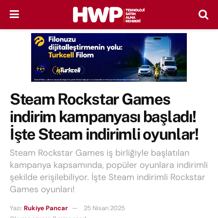
Steam Rockstar Games
indirim kampanyası başladı!
İşte Steam indirimli oyunlar!
Steam Rockstar Games iş birliğiyle başlatılan
kampanya kapsamında, popüler oyunlara indirimli
şekilde erişilebiliyor. İşte Steam indirimli Rockstar
Games oyunları!
Yazı:
Rukiye Pancar
25 Nisan 2025