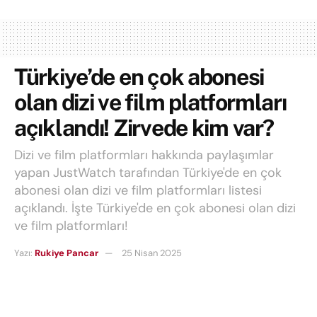
Türkiye’de en çok abonesi
olan dizi ve film platformları
açıklandı! Zirvede kim var?
Dizi ve film platformları hakkında paylaşımlar
yapan JustWatch tarafından Türkiye'de en çok
abonesi olan dizi ve film platformları listesi
açıklandı. İşte Türkiye'de en çok abonesi olan dizi
ve film platformları!
Yazı:
Rukiye Pancar
25 Nisan 2025
Okuma süresi: 2 mins read