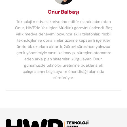
Onur Balbaşı
Teknoloji medyası kariyerine editör olarak adım atan
Onur, HWP'de Yazı İşleri Müdürü görevini üstlendi. Beş
yıllık medya deneyimi boyunca akıllı telefonlar, mobil
teknolojiler ve donanımlar üzerine kapsamlı içerikler
üreterek okurlara aktardı. Görevi süresince yalnızca
içerik yönetimiyle sınırlı kalmayıp, süreçleri otomatize
eden arka plan sistemleri kurgulayan Onur,
günümüzde teknoloji üretimine odaklanarak
çalışmalarını bilgisayar mühendisliği alanında
sürdürüyor.