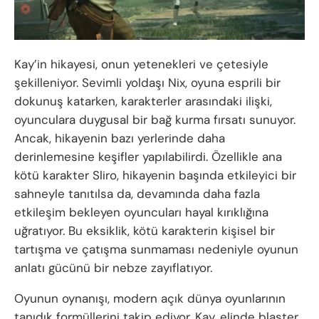
Kay’in hikayesi, onun yetenekleri ve çetesiyle
şekilleniyor. Sevimli yoldaşı Nix, oyuna esprili bir
dokunuş katarken, karakterler arasındaki ilişki,
oyunculara duygusal bir bağ kurma fırsatı sunuyor.
Ancak, hikayenin bazı yerlerinde daha
derinlemesine keşifler yapılabilirdi. Özellikle ana
kötü karakter Sliro, hikayenin başında etkileyici bir
sahneyle tanıtılsa da, devamında daha fazla
etkileşim bekleyen oyuncuları hayal kırıklığına
uğratıyor. Bu eksiklik, kötü karakterin kişisel bir
tartışma ve çatışma sunmaması nedeniyle oyunun
anlatı gücünü bir nebze zayıflatıyor.
Oyunun oynanışı, modern açık dünya oyunlarının
tanıdık formüllerini takip ediyor. Kay, elinde blaster