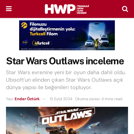
Star Wars Outlaws inceleme
Star Wars evrenine yeni bir oyun daha dahil oldu.
Ubisoft'un elinden çıkan Star Wars Outlaws açık
dünya yapısı ile beğenileri topluyor.
Yazı:
Ender Öztürk
15 Eylül 2024
Okuma süresi: 4 mins read