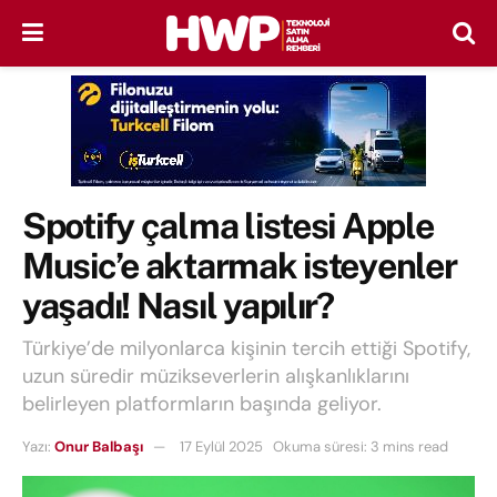
Spotify çalma listesi Apple
Music’e aktarmak isteyenler
yaşadı! Nasıl yapılır?
Türkiye’de milyonlarca kişinin tercih ettiği Spotify,
uzun süredir müzikseverlerin alışkanlıklarını
belirleyen platformların başında geliyor.
Yazı:
Onur Balbaşı
17 Eylül 2025
Okuma süresi: 3 mins read