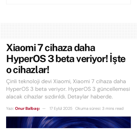
Xiaomi 7 cihaza daha
HyperOS 3 beta veriyor! İşte
o cihazlar!
Çinli teknoloji devi Xiaomi, Xiaomi 7 cihaza daha
HyperOS 3 beta veriyor. HyperOS 3 güncellemesi
alacak cihazlar sızdırıldı. Detaylar haberde.
Yazı:
Onur Balbaşı
17 Eylül 2025
Okuma süresi: 3 mins read