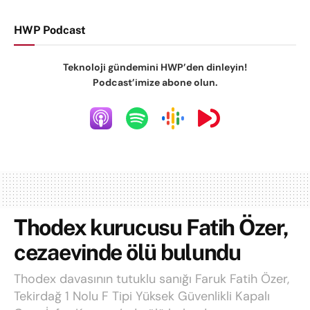
HWP Podcast
Teknoloji gündemini HWP’den dinleyin!
Podcast’imize abone olun.
Thodex kurucusu Fatih Özer,
cezaevinde ölü bulundu
Thodex davasının tutuklu sanığı Faruk Fatih Özer,
Tekirdağ 1 Nolu F Tipi Yüksek Güvenlikli Kapalı