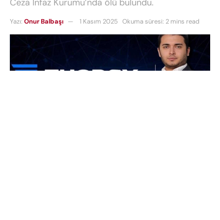
Ceza İnfaz Kurumu’nda ölü bulundu.
Yazı:
Onur Balbaşı
1 Kasım 2025
Okuma süresi: 2 mins read
Kripto para borsası
Thodex
davasının tutuklu
sanığı
Faruk Fatih Özer
, Tekirdağ 1 Nolu F Tipi
Yüksek Güvenlikli Kapalı Ceza İnfaz Kurumu’nda ölü
bulundu. Olay, Türkiye genelinde hem hukuk hem
de ekonomi çevrelerinde dikkatle izleniyor. Peki,
davanın seyri bu gelişmeden sonra nasıl