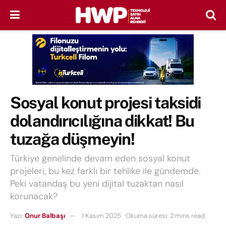
Sosyal konut projesi taksidi
dolandırıcılığına dikkat! Bu
tuzağa düşmeyin!
Türkiye genelinde devam eden sosyal konut
projeleri, bu kez farklı bir tehlike ile gündemde.
Peki vatandaş bu yeni dijital tuzaktan nasıl
korunacak?
Yazı:
Onur Balbaşı
1 Kasım 2025
Okuma süresi: 2 mins read