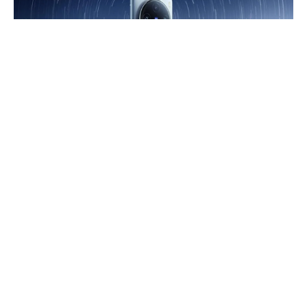
Vivo’nun geçtiğimiz aylarda tanıttığı Vivo X100 Pro
Türkiye pazarına resmi olarak giriş yaptı. Vivo X100
Pro Türkiye fiyatı 60.000 TL olarak açıklanmasına
rağmen ön sipariş ile bu telefonu satın alacak
olanlara 5.000 TL indirim tanımlanıyor. Yani bu
canavarı 55.000 TL’ye satın alabiliyorsunuz.
Vivo X100 Pro, 6,78 inç büyüklüğünde ve 1,5K
çözünürlüğe sahip kavisli AMOLED ekranlarla
donatılıyor. Bu ekranl, 3000 nit’e kadar ulaşabilen