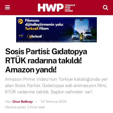
Sosis Partisi: Gıdatopya
RTÜK radarına takıldı!
Amazon yandı!
Amazon Prime Video’nun Türkiye kataloğunda yer
alan Sosis Partisi: Gıdatopya adlı animasyon filmi,
RTÜK radarına takıldı. Sapkın sahneler var!
Yazı:
Onur Balbaşı
24 Temmuz 2024
Okuma süresi: 2 mins read