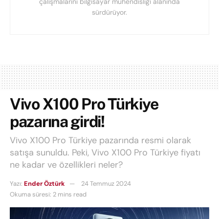
çalışmalarını bilgisayar mühendisliği alanında
sürdürüyor.
Vivo X100 Pro Türkiye
pazarına girdi!
Vivo X100 Pro Türkiye pazarında resmi olarak
satışa sunuldu. Peki, Vivo X100 Pro Türkiye fiyatı
ne kadar ve özellikleri neler?
Yazı:
Ender Öztürk
24 Temmuz 2024
Okuma süresi: 2 mins read