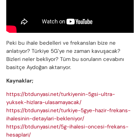
Peki bu ihale bedelleri ve frekansları bize ne
anlatıyor? Türkiye 5G’ye ne zaman kavuşacak?
Bizleri neler bekliyor? Tüm bu soruların cevabını
basitçe Aydoğan aktarıyor.
Kaynaklar;
https://btdunyasi.net/turkiyenin-5gsi-ultra-
yuksek-hizlara-ulasamayacak/
https://btdunyasi.net/turkiye-5gye-hazir-frekans-
ihalesinin-detaylari-bekleniyor/
https://btdunyasi.net/5g-ihalesi-oncesi-frekans-
hesaplari/