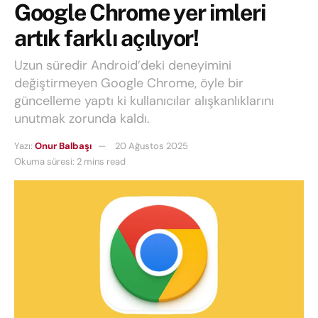
Google Chrome yer imleri
artık farklı açılıyor!
Uzun süredir Android’deki deneyimini
değiştirmeyen Google Chrome, öyle bir
güncelleme yaptı ki kullanıcılar alışkanlıklarını
unutmak zorunda kaldı.
Yazı:
Onur Balbaşı
20 Ağustos 2025
Okuma süresi: 2 mins read