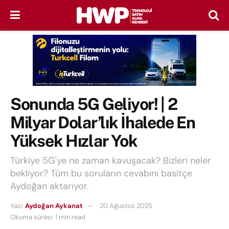
Sonunda 5G Geliyor! | 2
Milyar Dolar’lık İhalede En
Yüksek Hızlar Yok
Türkiye 5G'ye ne zaman kavuşacak? Bizleri neler
bekliyor? Tüm bu soruların cevabını basitçe
Aydoğan aktarıyor.
Yazı:
Aydoğan Aykanat
20 Ağustos 2025
Okuma süresi: 1 min read