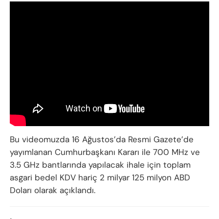
Bu videomuzda 16 Ağustos’da Resmi Gazete’de
yayımlanan Cumhurbaşkanı Kararı ile 700 MHz ve
3.5 GHz bantlarında yapılacak ihale için toplam
asgari bedel KDV hariç 2 milyar 125 milyon ABD
Doları olarak açıklandı.