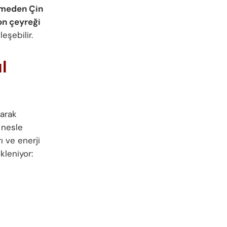
itmeden Çin
on çeyreği
eşebilir.
l
larak
 nesle
 ve enerji
kleniyor: