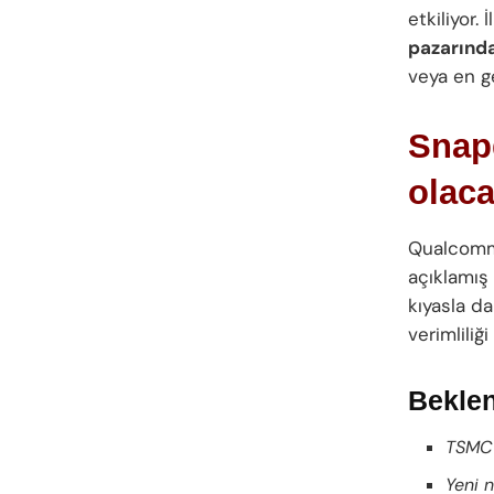
etkiliyor.
pazarınd
veya en 
Snapd
olac
Qualcom
açıklamış
kıyasla d
verimliliğ
Beklen
TSMC 
Yeni 