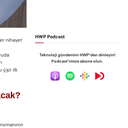
HWP Podcast
er nihayet
ruda
Teknoloji gündemini HWP’den dinleyin!
Podcast’imize abone olun.
n
 çipi ilk
acak?
lansmanının