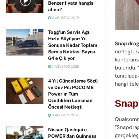
Benzer fiyata hangisi
alınır?
4 AĞUSTOS 2026
Togg’un Servis Ağı
Hızla Büyüyor: Yıl
Snapdrago
Sonuna Kadar Toplam
netleşti.
Servis Noktası Sayısı
64’e Çıkıyor
konferan
7 AĞUSTOS 2026
bulundu. 
tanıtılaca
4 Yıl Güncelleme Sözü
hangi tel
ve Dev Pil: POCO M8
Power’ın Tüm
Özellikleri Lansman
Snap
Öncesi Netleşti
3 AĞUSTOS 2026
Qualcomm,
“Snapdrag
Nissan Qashqai e-
gerçekleş
POWER’dan Guinness