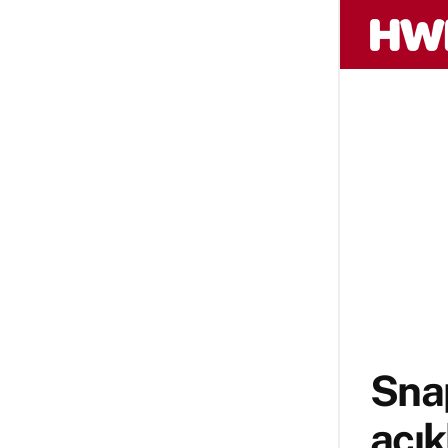
Snap
açı