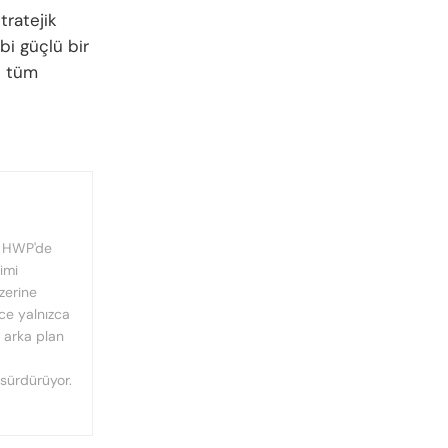
tratejik
bi güçlü bir
e tüm
, HWP'de
imi
üzerine
nce yalnızca
n arka plan
 sürdürüyor.