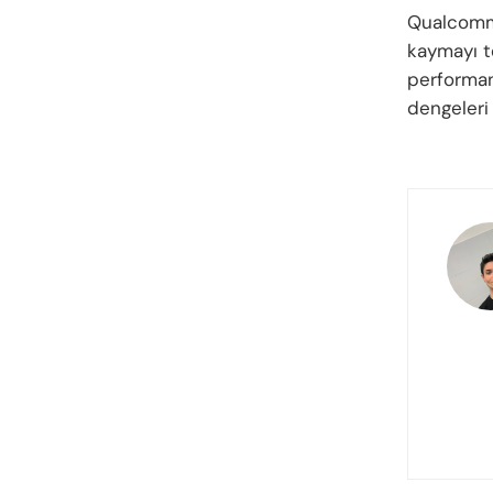
Qualcomm’
kaymayı te
performan
dengeleri 