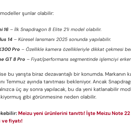
odeller şunlar olabilir:
i 16
– İlk Snapdragon 8 Elite 2’li model olabilir.
us 14
– Küresel lansmanı 2025 sonunda yapılabilir.
X300 Pro
– Özellikle kamera özellikleriyle dikkat çekmesi be
e GT 8 Pro
– Fiyat/performans segmentinde işlemciyi erken k
se bu yarışta biraz dezavantajlı bir konumda. Markanın ka
rını Temmuz ayında tanıtması bekleniyor. Ancak Snapdrago
alnızca üç ay sonra yapılacak, bu da yeni katlanabilir mode
kiyormuş gibi görünmesine neden olabilir.
ekebilir:
Meizu yeni ürünlerini tanıttı! İşte Meizu Note 22 
 ve fiyatı!