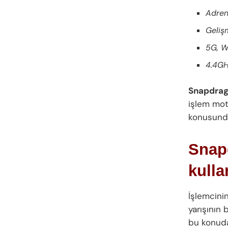
Adren
Gelişm
5G, W
4.4GH
Snapdrago
işlem moto
konusunda
Snapd
kulla
İşlemcinin
yarışının 
bu konud