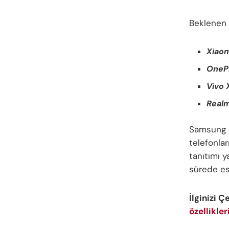
Beklenen m
Xiaom
OnePl
Vivo 
Realm
Samsung i
telefonla
tanıtımı y
sürede es
İlginizi Ç
özellikleri