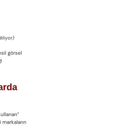
iliyor)
sil görsel
i
arda
kullanan”
i markaların