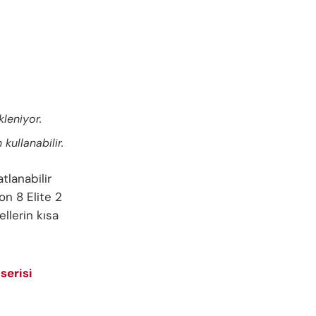
kleniyor.
ullanabilir.
tlanabilir
n 8 Elite 2
llerin kısa
serisi