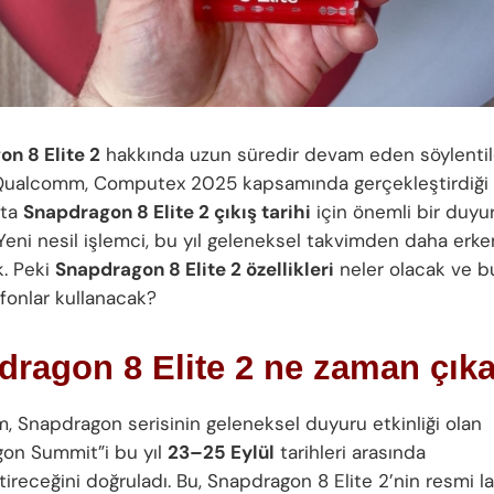
n 8 Elite 2
hakkında uzun süredir devam eden söylentil
 Qualcomm, Computex 2025 kapsamında gerçekleştirdiği
sta
Snapdragon 8 Elite 2 çıkış tarihi
için önemli bir duyu
Yeni nesil işlemci, bu yıl geleneksel takvimden daha erke
k. Peki
Snapdragon 8 Elite 2 özellikleri
neler olacak ve bu
efonlar kullanacak?
dragon 8 Elite 2 ne zaman çık
 Snapdragon serisinin geleneksel duyuru etkinliği olan
on Summit”i bu yıl
23–25 Eylül
tarihleri arasında
tireceğini doğruladı. Bu, Snapdragon 8 Elite 2’nin resmi 