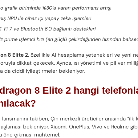
o grafik biriminde %30’a varan performans artışı
iş NPU ile cihaz içi yapay zeka işlemleri
i-Fi 7 ve Bluetooth 6.0 bağlantı destekleri
z prime işlemci hızı (en güçlü çekirdeğinden hızından bahsed
n 8 Elite 2
, özellikle AI hesaplama yetenekleri ve yeni ne
ruyla dikkat çekecek. Ayrıca, ısı yönetimi ve pil verimliliğ
 da ciddi iyileştirmeler bekleniyor.
ragon 8 Elite 2 hangi telefonl
nılacak?
 lansmanını takiben, Çin merkezli üreticiler arasında “ilk 
başlaması bekleniyor. Xiaomi, OnePlus, Vivo ve Realme gib
a öne çıkması muhtemel.