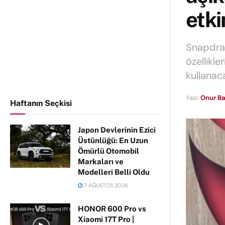
etki
Snapdrago
özellikle
kullanac
Yazı:
Onur Ba
Haftanın Seçkisi
Japon Devlerinin Ezici
Üstünlüğü: En Uzun
Ömürlü Otomobil
Markaları ve
Modelleri Belli Oldu
7 AĞUSTOS 2026
HONOR 600 Pro vs
Xiaomi 17T Pro |