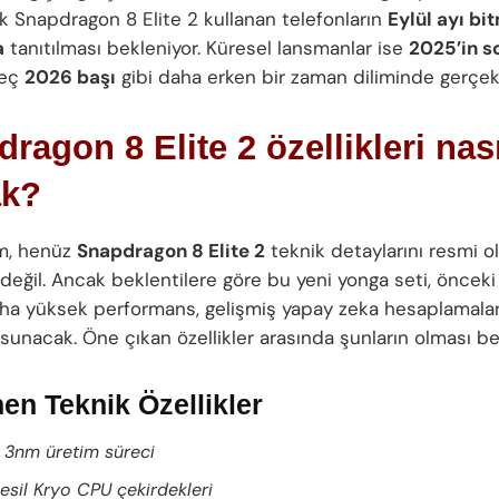
 İlk Snapdragon 8 Elite 2 kullanan telefonların
Eylül ayı b
a
tanıtılması bekleniyor. Küresel lansmanlar ise
2025’in s
geç
2026 başı
gibi daha erken bir zaman diliminde gerçekl
ragon 8 Elite 2 özellikleri nası
ak?
m, henüz
Snapdragon 8 Elite 2
teknik detaylarını resmi o
 değil. Ancak beklentilere göre bu yeni yonga seti, önceki
aha yüksek performans, gelişmiş yapay zeka hesaplamaları
i sunacak. Öne çıkan özellikler arasında şunların olması be
en Teknik Özellikler
3nm üretim süreci
nesil Kryo CPU çekirdekleri