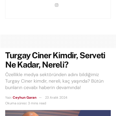
Turgay Ciner Kimdir, Serveti
Ne Kadar, Nereli?
Özellikle medya sektöründen adını bildiğimiz
Turgay Ciner kimdir, nereli, kaç yaşında? Bütün
bunların cevabı haberin devamında!
Yazı:
Ceyhun Garan
23 Aralık 2024
Okuma süresi: 3 mins read