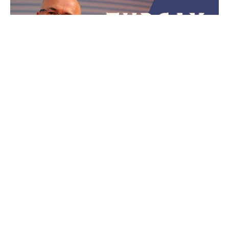
Turgay Ciner
, Türkiye’nin en tanınmış iş
insanlarından biri olarak geniş bir sektörel
yelpazede faaliyet gösteriyor. Enerji, medya,
madencilik ve lojistik alanlarında önemli yatırımlara
imza atıyor. Özellikle medya sektöründe güçlü bir
varlık gösteren iş insanı, sahip olduğu şirketler ve
projelerle iş dünyasında önemli bir yer edinmiş
durumda. Peki,
Turgay Ciner kimdir
,
serveti ne
kadar
,
kaç yaşında
nereli
,
eşi kim
ve
hangi
takımlı
? İşte detaylar: