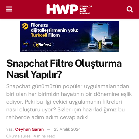
Snapchat Filtre Oluşturma
Nasıl Yapılır?
Snapchat günümüzün popüler uygulamalarından
biri olan her birimizin hayatının bir dönemine eşlik
ediyor. Peki bu ilgi çekici uygulamanın filtreleri
nasıl oluşturuluyor? Sizler için hazırladığımız bu
rehberde adım adım cevapladık!
Yazı:
Ceyhun Garan
23 Aralık 2024
Okuma süresi: 4 mins read