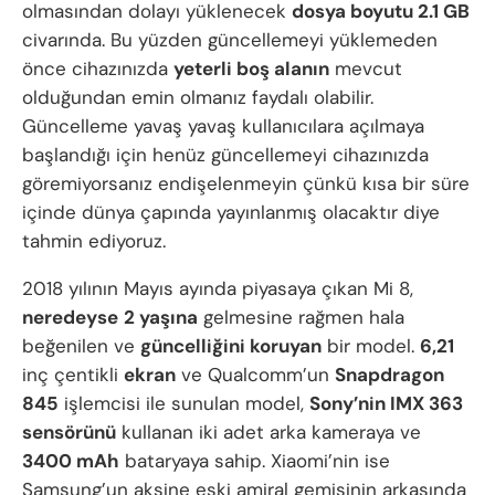
olmasından dolayı yüklenecek
dosya boyutu 2.1 GB
civarında. Bu yüzden güncellemeyi yüklemeden
önce cihazınızda
yeterli boş alanın
mevcut
olduğundan emin olmanız faydalı olabilir.
Güncelleme yavaş yavaş kullanıcılara açılmaya
başlandığı için henüz güncellemeyi cihazınızda
göremiyorsanız endişelenmeyin çünkü kısa bir süre
içinde dünya çapında yayınlanmış olacaktır diye
tahmin ediyoruz.
2018 yılının Mayıs ayında piyasaya çıkan Mi 8,
neredeyse
2 yaşına
gelmesine rağmen hala
beğenilen ve
güncelliğini koruyan
bir model.
6,21
inç çentikli
ekran
ve Qualcomm’un
Snapdragon
845
işlemcisi ile sunulan model,
Sony’nin IMX 363
sensörünü
kullanan iki adet arka kameraya ve
3400 mAh
bataryaya sahip. Xiaomi’nin ise
Samsung’un aksine eski amiral gemisinin arkasında