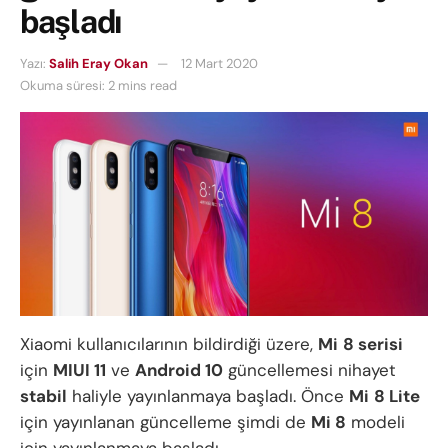
başladı
Yazı:
Salih Eray Okan
12 Mart 2020
Okuma süresi: 2 mins read
Xiaomi kullanıcılarının bildirdiği üzere,
Mi
8 serisi
için
MIUI 11
ve
Android 10
güncellemesi nihayet
stabil
haliyle yayınlanmaya başladı. Önce
Mi
8 Lite
için yayınlanan güncelleme şimdi de
Mi 8
modeli