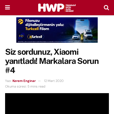
Siz sordunuz, Xiaomi
yanıtladı! Markalara Sorun
#4
Yazı:
Kerem Enginar
12 Mart 2020
Okuma süresi: 5 mins read