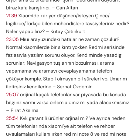
biraz kafa karıştırıcı. – Can Altan
21:39
Xiaomide kariyer düşünen/isteyen Çince/
İngilizce/Türkçe bilen mühendislere tavsiyeleriniz nedir?
Neler yapabiliriz? – Kutay Çetinkurt
23:05
Miui arayuzundeki hatalar ne zaman çözülür?
Normal xiaomilerde bir sıkıntı yokken Redmi serisinde
fazlasıyla yazılım sorunu oluyor. Kendiminde yasadigi
sorunlar; Navigasyon tuşlarının bozulması, arama
yapamama ve aramayı cevaplayamama telefon
çöküyor komple. Stabil olmayan pil süreleri vb. Umarım
iletirsiniz kendilerine – Serhat Özdemir
25:07
orijinal kaçak telefonlar var piyasada bu konuda
bilginiz varmı varsa önlem aldınız mı yada alacakmısınız
– Fırat Akelma
25:54
Kvk garantili ürünler orjinal mi? Ve ayrıca neden
tüm telefonlarında xiaomi’ye ait telefon ve rehber
uygulamaları kullanılırken red mi note 8 ve red mi note