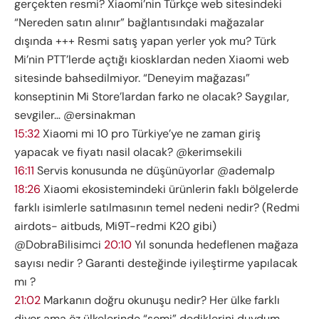
gerçekten resmi? Xiaomi’nin Türkçe web sitesindeki
“Nereden satın alınır” bağlantısındaki mağazalar
dışında +++ Resmi satış yapan yerler yok mu? Türk
Mi’nin PTT’lerde açtığı kiosklardan neden Xiaomi web
sitesinde bahsedilmiyor. “Deneyim mağazası”
konseptinin Mi Store’lardan farko ne olacak? Saygılar,
sevgiler… @ersinakman
15:32
Xiaomi mi 10 pro Türkiye’ye ne zaman giriş
yapacak ve fiyatı nasil olacak? @kerimsekili
16:11
Servis konusunda ne düşünüyorlar @ademalp
18:26
Xiaomi ekosistemindeki ürünlerin faklı bölgelerde
farklı isimlerle satılmasının temel nedeni nedir? (Redmi
airdots- aitbuds, Mi9T-redmi K20 gibi)
@DobraBilisimci
20:10
Yıl sonunda hedeflenen mağaza
sayısı nedir ? Garanti desteğinde iyileştirme yapılacak
mı ?
21:02
Markanın doğru okunuşu nedir? Her ülke farklı
diyor ama öz ülkelerinde “şomi” dediklerini duydum,