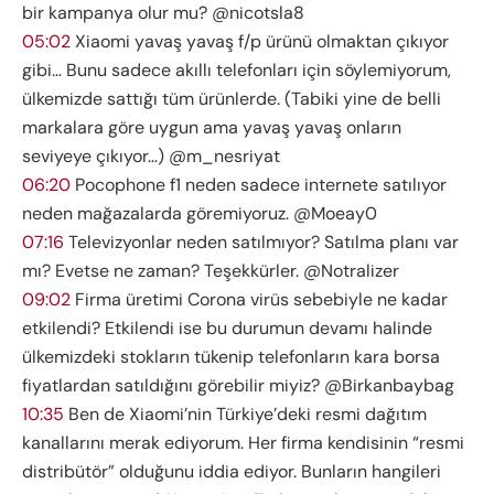
bir kampanya olur mu? @nicotsla8
05:02
Xiaomi yavaş yavaş f/p ürünü olmaktan çıkıyor
gibi… Bunu sadece akıllı telefonları için söylemiyorum,
ülkemizde sattığı tüm ürünlerde. (Tabiki yine de belli
markalara göre uygun ama yavaş yavaş onların
seviyeye çıkıyor…) @m_nesriyat
06:20
Pocophone f1 neden sadece internete satılıyor
neden mağazalarda göremiyoruz. @Moeay0
07:16
Televizyonlar neden satılmıyor? Satılma planı var
mı? Evetse ne zaman? Teşekkürler. @Notralizer
09:02
Firma üretimi Corona virüs sebebiyle ne kadar
etkilendi? Etkilendi ise bu durumun devamı halinde
ülkemizdeki stokların tükenip telefonların kara borsa
fiyatlardan satıldığını görebilir miyiz? @Birkanbaybag
10:35
Ben de Xiaomi’nin Türkiye’deki resmi dağıtım
kanallarını merak ediyorum. Her firma kendisinin “resmi
distribütör” olduğunu iddia ediyor. Bunların hangileri