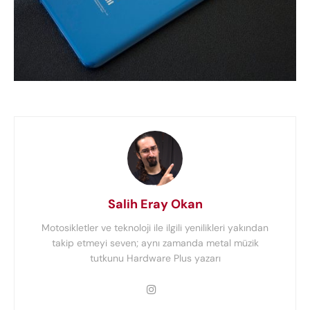
Salih Eray Okan
Motosikletler ve teknoloji ile ilgili yenilikleri yakından
takip etmeyi seven; aynı zamanda metal müzik
tutkunu Hardware Plus yazarı