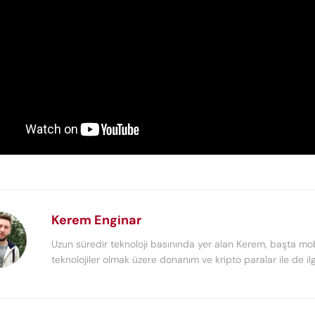
Kerem Enginar
Uzun süredir teknoloji basınında yer alan Kerem, başta mob
teknolojiler olmak üzere donanım ve kripto paralar ile de ilg