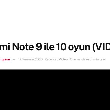
i Note 9 ile 10 oyun (V
nginar
12 Temmuz 2020
Kategori:
Video
Okuma süresi: 1 min read