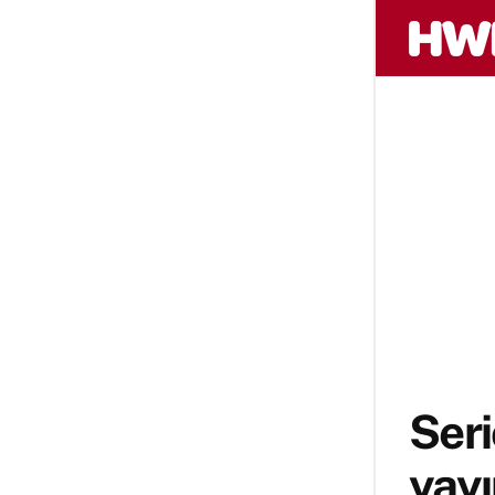
Ser
yayı