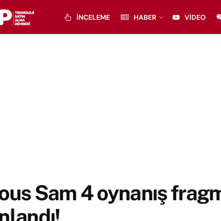
İNCELEME
HABER
VIDEO
ious Sam 4 oynanış frag
nlandı!