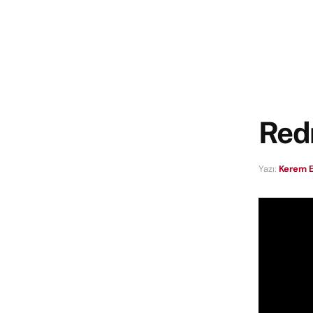
Redm
Yazı:
Kerem E