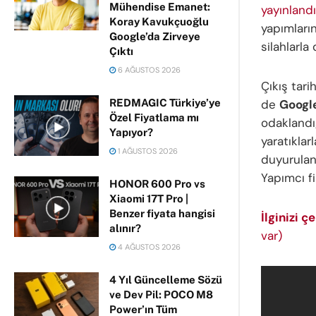
Mühendise Emanet:
yayınlandı
Koray Kavukçuoğlu
yapımları
Google’da Zirveye
silahlarl
Çıktı
6 AĞUSTOS 2026
Çıkış tari
REDMAGIC Türkiye’ye
de
Google
Özel Fiyatlama mı
odaklandı
Yapıyor?
yaratıklar
1 AĞUSTOS 2026
duyurulan
Yapımcı fi
HONOR 600 Pro vs
Xiaomi 17T Pro |
Benzer fiyata hangisi
İlginizi çe
alınır?
var)
4 AĞUSTOS 2026
4 Yıl Güncelleme Sözü
ve Dev Pil: POCO M8
Power’ın Tüm