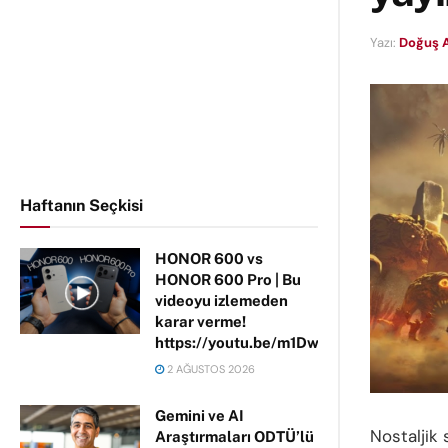
Yazı:
Doğuş 
Haftanın Seçkisi
HONOR 600 vs
HONOR 600 Pro | Bu
videoyu izlemeden
karar verme!
https://youtu.be/m1DwhP3lPCM
2 AĞUSTOS 2026
Gemini ve AI
Nostaljik
Araştırmaları ODTÜ’lü