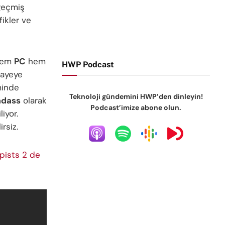
geçmiş
fikler ve
 hem
PC
hem
HWP Podcast
kayeye
minde
Teknoloji gündemini HWP’den dinleyin!
adass
olarak
Podcast’imize abone olun.
liyor.
rsiz.
pists 2 de