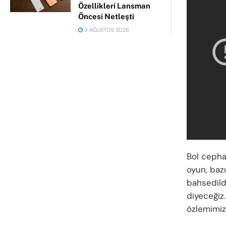
Özellikleri Lansman
Öncesi Netleşti
3 AĞUSTOS 2026
Bol cepha
oyun, baz
bahsedildi
diyeceğiz
özlemimizi