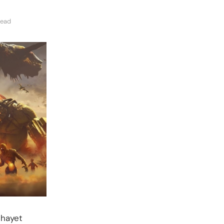
read
ihayet