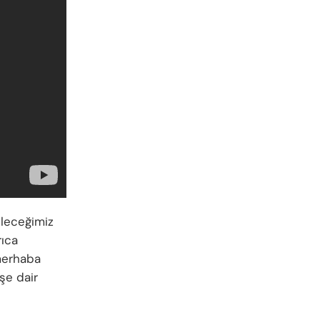
ileceğimiz
rıca
merhaba
şe dair