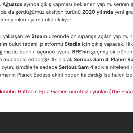
.
Ağustos
ayında çıkış yapması beklenen yapım, serinin 
nda da gördüğümüz aksiyon türünü
2020 yılında
yeni gra
a deneyimlemeyi mümkün kılıyor.
hi yaklaşan ve
Steam
üzerinde ön siparişe açılan yapım,
’ın
bulut tabanlı platformu
Stadia
için çıkış yapacak. Hi
ğımızda, serinin üçüncü oyunu
BFE’nin
geçmiş bir döne
la mücadele edeceğiz. İlk olarak
Serious Sam 4: Planet B
 oyun, şimdilerle sadece
Serious Sam 4
adıyla nitelendiri
rmanın Planet Badass ekini neden kaldırdığı ise halen beli
kebilir:
Haftanın Epic Games ücretsiz oyunları (The Esca