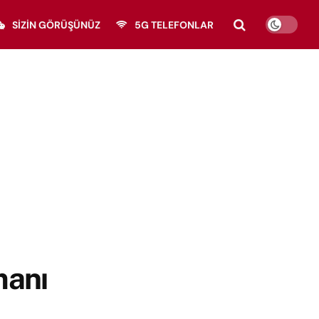
SIZIN GÖRÜŞÜNÜZ
5G TELEFONLAR
manı