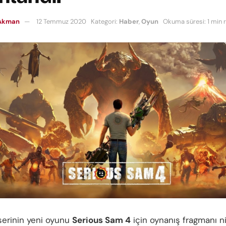
Akman
12 Temmuz 2020
Kategori:
Haber
,
Oyun
Okuma süresi: 1 min 
 serinin yeni oyunu
Serious Sam 4
için oynanış fragmanı n