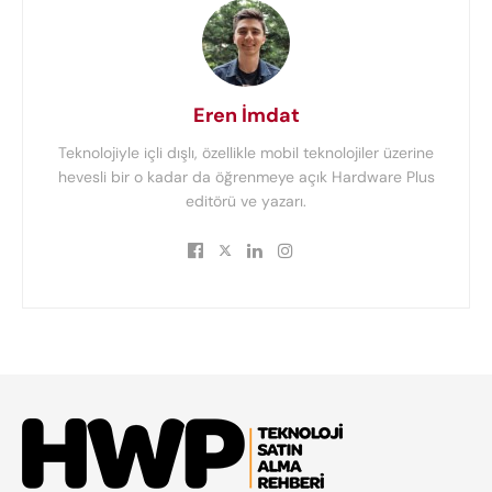
Eren İmdat
Teknolojiyle içli dışlı, özellikle mobil teknolojiler üzerine
hevesli bir o kadar da öğrenmeye açık Hardware Plus
editörü ve yazarı.