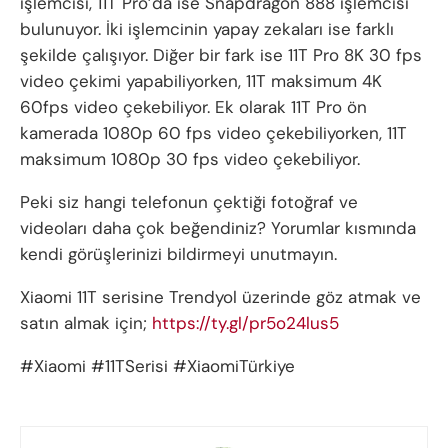
işlemcisi, 11T Pro’da ise Snapdragon 888 işlemcisi
bulunuyor. İki işlemcinin yapay zekaları ise farklı
şekilde çalışıyor. Diğer bir fark ise 11T Pro 8K 30 fps
video çekimi yapabiliyorken, 11T maksimum 4K
60fps video çekebiliyor. Ek olarak 11T Pro ön
kamerada 1080p 60 fps video çekebiliyorken, 11T
maksimum 1080p 30 fps video çekebiliyor.
Peki siz hangi telefonun çektiği fotoğraf ve
videoları daha çok beğendiniz? Yorumlar kısmında
kendi görüşlerinizi bildirmeyi unutmayın.
Xiaomi 11T serisine Trendyol üzerinde göz atmak ve
satın almak için;
https://ty.gl/pr5o24lus5
#Xiaomi #11TSerisi #XiaomiTürkiye