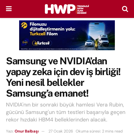
Samsung ve NVIDIA’dan
yapay zeka için dev iş birliği!
Yeni nesil bellekler
Samsung’a emanet!
NVIDIA'nın bir sonraki büyük hamlesi Vera Rubin,
gücünü Samsung'un tüm testleri başarıyla geçen
rekor hızdaki HBM4 belleklerinden alacak.
Yazı:
Onur Balbaşı
27 Ocak 2026
Okuma süresi: 2 mins read