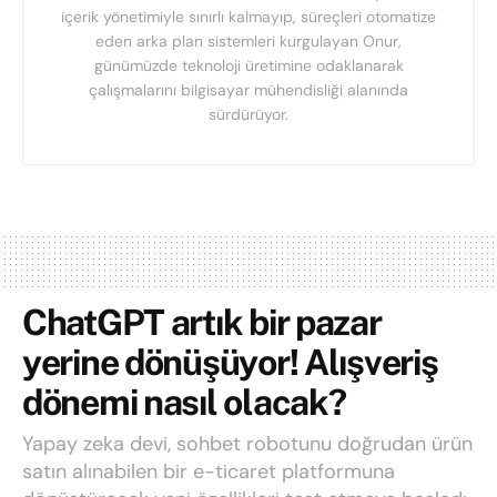
içerik yönetimiyle sınırlı kalmayıp, süreçleri otomatize
eden arka plan sistemleri kurgulayan Onur,
günümüzde teknoloji üretimine odaklanarak
çalışmalarını bilgisayar mühendisliği alanında
sürdürüyor.
ChatGPT artık bir pazar
yerine dönüşüyor! Alışveriş
dönemi nasıl olacak?
Yapay zeka devi, sohbet robotunu doğrudan ürün
satın alınabilen bir e-ticaret platformuna