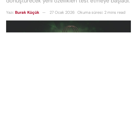
dönüştürecek yeni özellikleri test etmeye başladı.
Yazı:
Burak Küçük
27 Ocak 2026
Okuma süresi: 2 mins read
Yapay zeka alanında öncü olan
OpenAI
, sohbet
robotunu bir sonraki seviyeye taşımak için kolları
sıvadı. Gelen bilgilere göre şirket, kullanıcıların
doğrudan sohbet arayüzü üzerinden ürün satın
almasına olanak tanıyacak yeni e-ticaret özellikleri