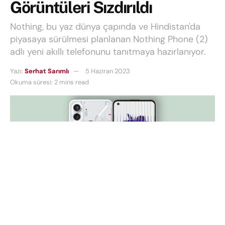
Görüntüleri Sızdırıldı
Nothing, bu yaz dünya çapında ve Hindistan'da
piyasaya sürülmesi planlanan Nothing Phone (2)
adlı yeni akıllı telefonunu tanıtmaya hazırlanıyor.
Yazı:
Serhat Sarımlı
5 Haziran 2023
Okuma süresi: 2 mins read
Steve H.McFly OnLeaks
Carl Pei
‘ın öncüsü olduğu marka
Nothing
, bu yaz