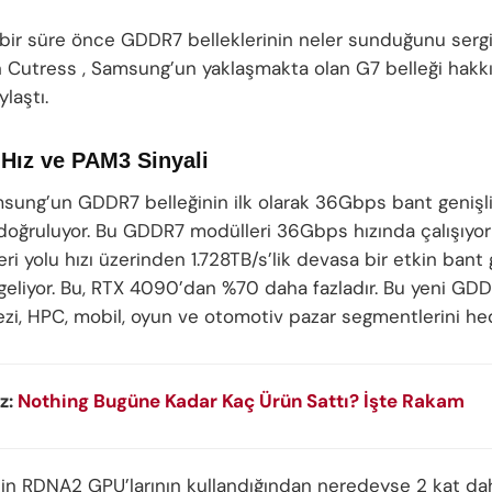
ir süre önce GDDR7 belleklerinin neler sunduğunu sergil
n Cutress , Samsung’un yaklaşmakta olan G7 belleği hakk
ylaştı.
Hız ve PAM3 Sinyali
msung’un GDDR7 belleğinin ilk olarak 36Gbps bant genişl
 doğruluyor. Bu GDDR7 modülleri 36Gbps hızında çalışıyo
ri yolu hızı üzerinden 1.728TB/s’lik devasa bir etkin bant g
geliyor. Bu, RTX 4090’dan %70 daha fazladır. Bu yeni GDD
ezi, HPC, mobil, oyun ve otomotiv pazar segmentlerini hed
z:
Nothing Bugüne Kadar Kaç Ürün Sattı? İşte Rakam
in RDNA2 GPU’larının kullandığından neredeyse 2 kat dah