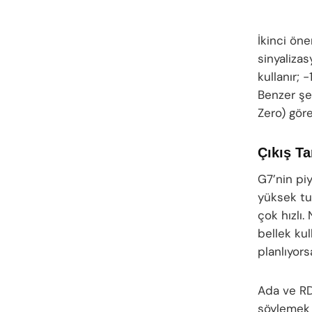
İkinci ön
sinyalizas
kullanır; -
Benzer şe
Zero) göre
Çıkış Ta
G7’nin piy
yüksek tu
çok hızlı
bellek kul
planlıyors
Ada ve RD
söylemek 