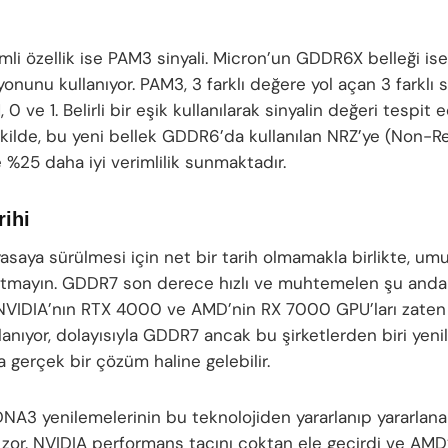
emli özellik ise PAM3 sinyali. Micron’un GDDR6X belleği i
yonunu kullanıyor. PAM3, 3 farklı değere yol açan 3 farklı 
1, 0 ve 1. Belirli bir eşik kullanılarak sinyalin değeri tespit ed
kilde, bu yeni bellek GDDR6’da kullanılan NRZ’ye (Non-R
 %25 daha iyi verimlilik sunmaktadır.
rihi
asaya sürülmesi için net bir tarih olmamakla birlikte, umu
tmayın. GDDR7 son derece hızlı ve muhtemelen şu anda 
. NVIDIA’nın RTX 4000 ve AMD’nin RX 7000 GPU’ları zate
lanıyor, dolayısıyla GDDR7 ancak bu şirketlerden biri yen
a gerçek bir çözüm haline gelebilir.
NA3 yenilemelerinin bu teknolojiden yararlanıp yararlan
zor. NVIDIA performans tacını çoktan ele geçirdi ve AMD