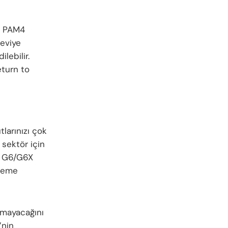
se PAM4
seviye
ilebilir.
eturn to
tlarınızı çok
sektör için
n G6/G6X
ileme
amayacağını
’nin