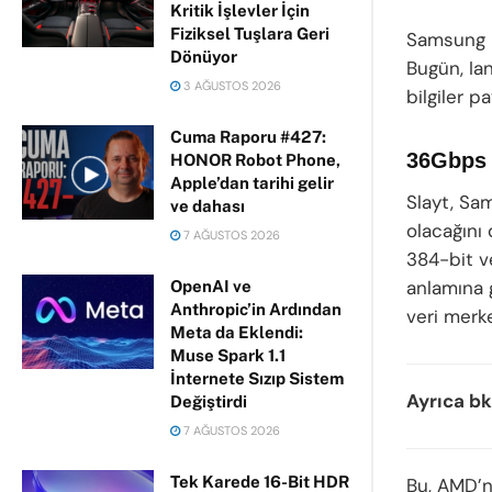
Kritik İşlevler İçin
Fiziksel Tuşlara Geri
Samsung b
Dönüyor
Bugün, Ia
3 AĞUSTOS 2026
bilgiler pa
Cuma Raporu #427:
36Gbps 
HONOR Robot Phone,
Apple’dan tarihi gelir
Slayt, Sa
ve dahası
olacağını
7 AĞUSTOS 2026
384-bit ve
anlamına 
OpenAI ve
Anthropic’in Ardından
veri merk
Meta da Eklendi:
Muse Spark 1.1
İnternete Sızıp Sistem
Ayrıca bk
Değiştirdi
7 AĞUSTOS 2026
Tek Karede 16-Bit HDR
Bu, AMD’n