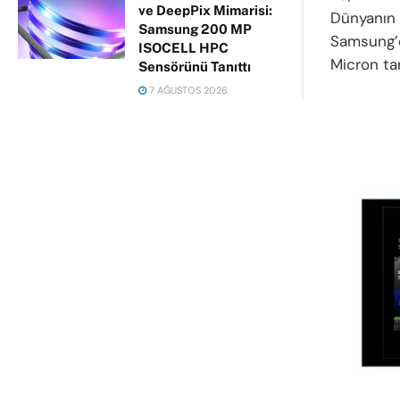
ve DeepPix Mimarisi:
Dünyanın 
Samsung 200 MP
Samsung’d
ISOCELL HPC
Micron ta
Sensörünü Tanıttı
7 AĞUSTOS 2026