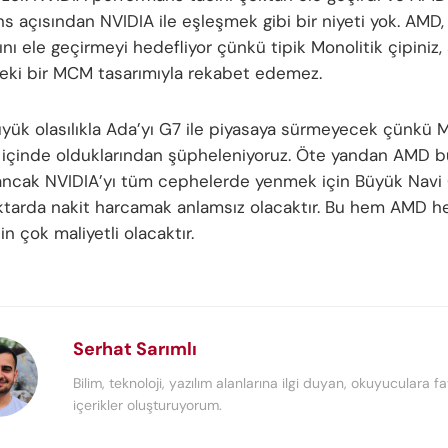
s açısından NVIDIA ile eşleşmek gibi bir niyeti yok. AMD,
nı ele geçirmeyi hedefliyor çünkü tipik Monolitik çipiniz, 
ki bir MCM tasarımıyla rekabet edemez.
yük olasılıkla Ada’yı G7 ile piyasaya sürmeyecek çünkü Mi
içinde olduklarından şüpheleniyoruz. Öte yandan AMD 
 ancak NVIDIA’yı tüm cephelerde yenmek için Büyük Navi
tarda nakit harcamak anlamsız olacaktır. Bu hem AMD 
çin çok maliyetli olacaktır.
Serhat Sarımlı
Bilim, teknoloji, yazılım alanlarına ilgi duyan, okuyuculara fa
içerikler oluşturuyorum.