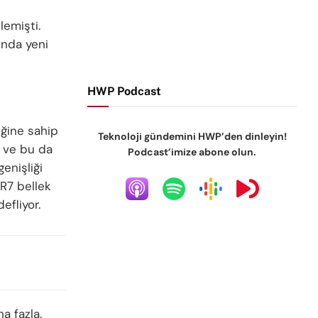
emişti.
ında yeni
HWP Podcast
iğine sahip
Teknoloji gündemini HWP’den dinleyin!
r ve bu da
Podcast’imize abone olun.
enişliği
R7 bellek
efliyor.
a fazla.