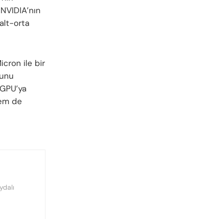
 NVIDIA’nın
alt-orta
cron ile bir
bunu
 GPU’ya
hem de
ydalı