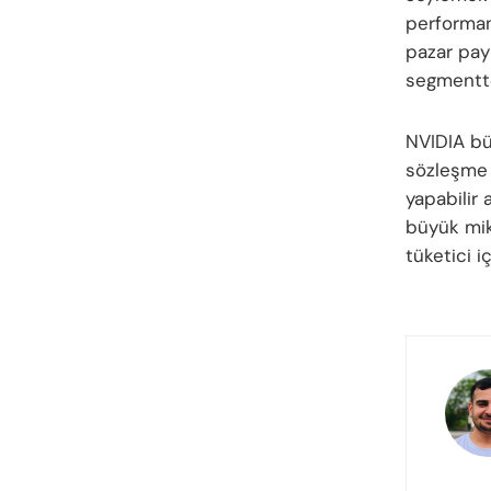
performan
pazar payı
segmentte
NVIDIA bü
sözleşme 
yapabilir
büyük mik
tüketici i