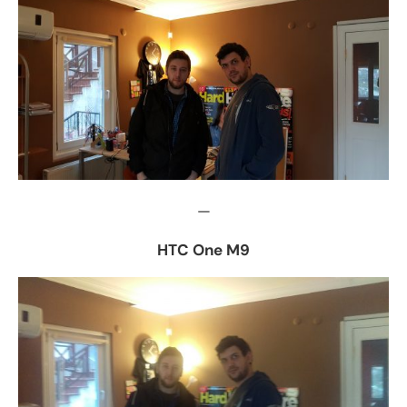
—
HTC One M9