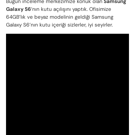
Bugün inceleme merkezimize konuk olan
Samsung
Galaxy S6
‘nın kutu açılışını yaptık. Ofisimize
64GB’lık ve beyaz modelinin geldiği Samsung
Galaxy S6’nın kutu içeriği sizlerler, iyi seyirler.