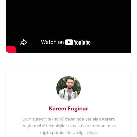
Kerem Enginar
Uzun süredir teknoloji basınında yer alan Kerem,
başta mobil teknolojiler olmak üzere donanım ve
kripto paralar ile de ilgileniyor.