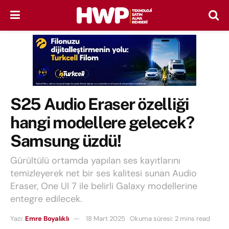
S25 Audio Eraser özelliği
hangi modellere gelecek?
Samsung üzdü!
Gürültülü ortamda yapılan ses kayıtlarını
temizleyerek net bir ses kalitesi sunan Audio
Eraser, One UI 7 ile belirli Galaxy modellerine
entegre edilecek.
Yazı:
Emre Boyalıklı
18 Mart 2025
Okuma süresi: 2 mins read