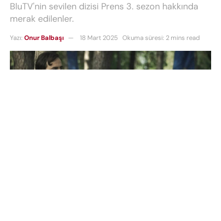
BluTV'nin sevilen dizisi Prens 3. sezon hakkında
merak edilenler.
Yazı:
Onur Balbaşı
18 Mart 2025
Okuma süresi: 2 mins read
BluTV
’nin en çok izlenen orijinal yapımlarından biri
olan
Prens dizisi
, izleyicileriyle yeniden buluşmaya
hazırlanıyor. Uzun zamandır merakla beklenen
Prens
üçüncü sezon
için ilk tanıtım videosu yayınlandı.
Peki,
Prens yeni sezon ne zaman
geliyor? İşte