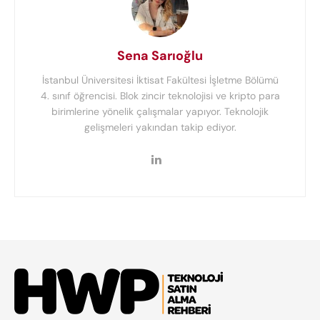
Sena Sarıoğlu
İstanbul Üniversitesi İktisat Fakültesi İşletme Bölümü
4. sınıf öğrencisi. Blok zincir teknolojisi ve kripto para
birimlerine yönelik çalışmalar yapıyor. Teknolojik
gelişmeleri yakından takip ediyor.