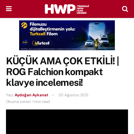
KÜÇÜK AMA ÇOK ETKİLİ! |
ROG Falchion kompakt
klavye incelemesi!
Yazı:
Aydoğan Aykanat
30 Ağustos 2021
Okuma süresi: 1 min read