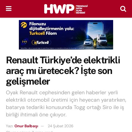
Renault Türkiye’de elektrikli
araç mı üretecek? İşte son
gelişmeler
Oyak Renault cephesinden gelen haberler yerli
elektrikli otomobil üretimi için heyecan yaratırken,
batarya tedariki konusunda Togg ortağı Siro ile iş
birliği ihtimali öne çıkıyor.
Yazı:
Onur Balbaşı
24 Şubat 2026