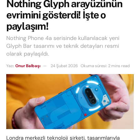
Nothing Glyph arayüzünün
evrimini gösterdi! İşte o
paylaşım!
Nothing Phone 4a serisinde kullanılacak yeni
Glyph Bar tasarımı ve teknik detayları resmi
olarak paylaşıldı.
Yazı:
Onur Balbaşı
24 Şubat 2026
Okuma süresi: 2 mins read
Londra merkezli teknoloji şirketi, tasarımlarıyla