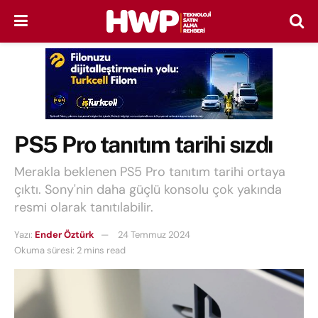
PS5 Pro tanıtım tarihi sızdı
Merakla beklenen PS5 Pro tanıtım tarihi ortaya
çıktı. Sony'nin daha güçlü konsolu çok yakında
resmi olarak tanıtılabilir.
Yazı:
Ender Öztürk
24 Temmuz 2024
Okuma süresi: 2 mins read