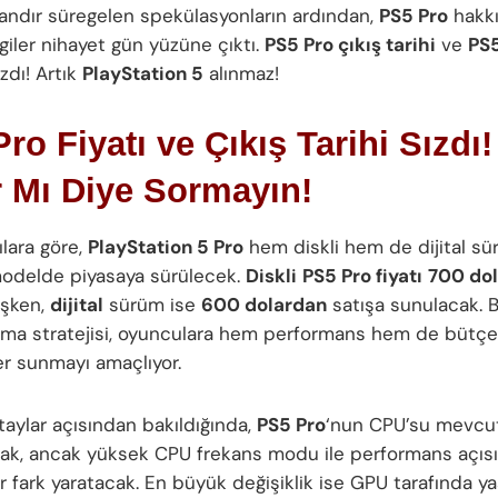
ndır süregelen spekülasyonların ardından,
PS5 Pro
hakkı
giler nihayet gün yüzüne çıktı.
PS5 Pro çıkış tarihi
ve
PS5
zdı! Artık
PlayStation 5
alınmaz!
ro Fiyatı ve Çıkış Tarihi Sızdı
r Mı Diye Sormayın!
ılara göre,
PlayStation 5 Pro
hem diskli hem de dijital sü
ı modelde piyasaya sürülecek.
Diskli
PS5 Pro fiyatı
700 dol
işken,
dijital
sürüm ise
600 dolardan
satışa sunulacak. 
ırma stratejisi, oyunculara hem performans hem de bütç
r sunmayı amaçlıyor.
taylar açısından bakıldığında,
PS5 Pro
‘nun CPU’su mevcut
cak, ancak yüksek CPU frekans modu ile performans açıs
ir fark yaratacak. En büyük değişiklik ise GPU tarafında y