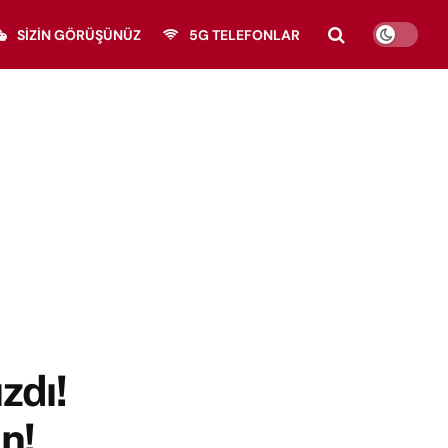
SIZIN GÖRÜŞÜNÜZ
5G TELEFONLAR
ızdı!
n!