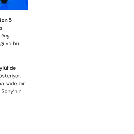
ion 5
sı
ling
eği ve bu
ylül’de
österiyor.
aha sade bir
, Sony’nin