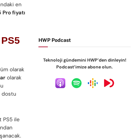
ndaki en
 Pro fiyatı
! PS5
HWP Podcast
Teknoloji gündemini HWP’den dinleyin!
Podcast’imize abone olun.
rüm olarak
ar
olarak
Bu
e dostu
 PS5 ile
ından
aşanacak.