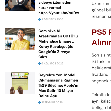
videoyu izlemeden
Uzun zama
karar verme!
güncel bil
https://youtu.be/m1DwhP3lPCM
resmen sı
2 AĞUSTOS 2026
PS5 P
Gemini ve AI
Araştırmaları ODTÜ’lü
Alını
Mühendise Emanet:
Koray Kavukçuoğlu
Google’da Zirveye
Son sızınt
Çıktı
iki farkl
6 AĞUSTOS 2026
belirlenm
fiyatland
Çeyrekte Yeni Model
seçenekle
Çıkmamasına Rağmen
%29 Büyüme: Apple’ın
Mac Geliri 10 Milyar
Teknik de
Doları Aştı
aynı kala
31 TEMMUZ 2026
belirgin b