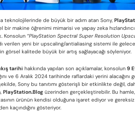
a teknolojilerinde de büyük bir adım atan Sony,
PlayStat
el bir makine öğrenimi mimarisi ve yapay zeka hızlandırıcı
k. Konsolun “
PlayStation Spectral Super Resolution Upsca
dı verilen yeni bir upscaling/antialiasing sistemi ile gelec
in görsel kalitede büyük bir artış sağlayacağı söyleniyor.
kış tarihi
hakkında yapılan son açıklamalar, konsolun
9 E
ğını ve 6 Aralık 2024 tarihinde raflardaki yerini alacağını g
 şekilde, Sony bu tanıtımı gösterişli bir etkinlikte değil, d
a,
PlayStation.Blog
üzerinden gerçekleştirebilir. Bu hamle
asının ürünün kendisi olduğuna işaret ediyor ve gereksiz
den kaçındığını gösteriyor.