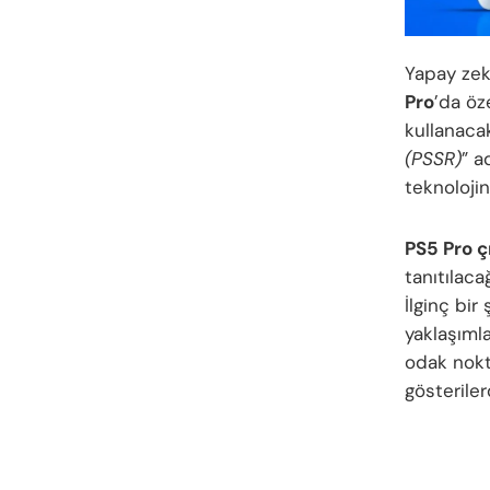
Yapay zek
Pro
’da öz
kullanaca
(PSSR)
” a
teknolojin
PS5 Pro çı
tanıtılaca
İlginç bir
yaklaşıml
odak nokt
gösteriler