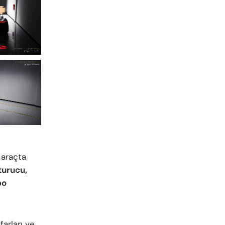
 araçta
turucu,
bo
farları ve