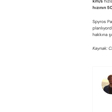
km/s
hızl
hızının 5
Spyros Pa
planlıyor
hakkına şu
Kaynak: 