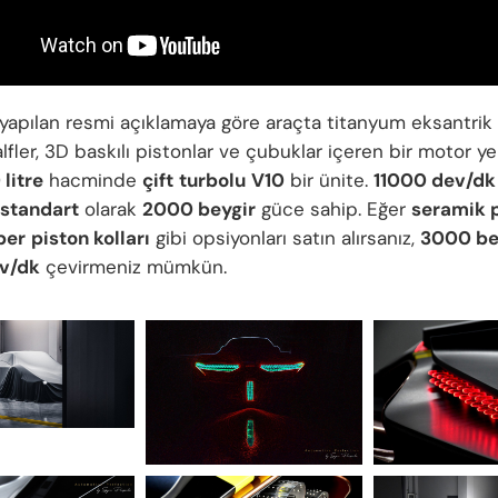
yapılan resmi açıklamaya göre araçta titanyum eksantrik m
lfler, 3D baskılı pistonlar ve çubuklar içeren bir motor yer
 litre
hacminde
çift
turbolu
V10
bir ünite.
11000 dev/dk
standart
olarak
2000 beygir
güce sahip. Eğer
seramik p
ber
piston kolları
gibi opsiyonları satın alırsanız,
3000 be
v/dk
çevirmeniz mümkün.