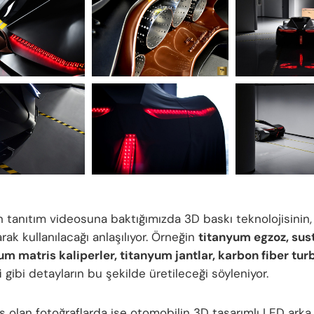
n tanıtım videosuna baktığımızda 3D baskı teknolojisinin,
larak kullanılacağı anlaşılıyor. Örneğin
titanyum egzoz, sus
 matris kaliperler, titanyum jantlar, karbon fiber tur
i
gibi detayların bu şekilde üretileceği söyleniyor.
ş olan fotoğraflarda ise otomobilin 3D tasarımlı LED arka 