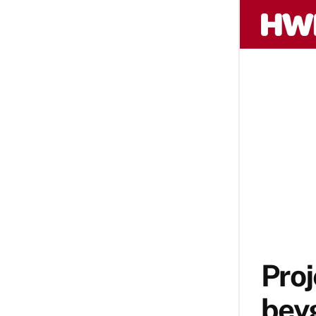
Pro
beyg