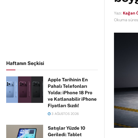
Yazı:
Kağan Ö
Okuma süresi
Haftanın Seçkisi
Apple Tarihinin En
Pahalı Telefonları
Yolda: iPhone 18 Pro
ve Katlanabilir iPhone
Fiyatları Sızdı!
3 AĞUSTOS 2026
Satışlar Yüzde 10
Geriledi: Tablet