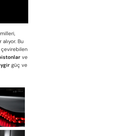
illeri,
 alıyor. Bu
çevirebilen
istonlar
ve
ygir
güç ve