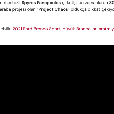
n merkezli
Spyros Panopoulos
şirketi, son zamanlarda
3
araba projesi olan “
Project Chaos
” oldukça dikkat çekiyo
kebilir:
2021 Ford Bronco Sport, büyük Bronco’ları aratmıy