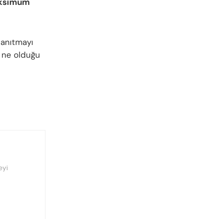
ksimum
tanıtmayı
n ne olduğu
eyi