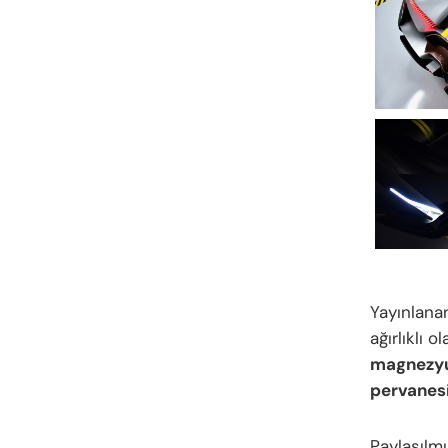
Yayınlana
ağırlıklı o
magnezyum
pervanes
Paylaşılmı