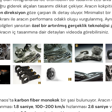
ru giderek alçalan tasarımı dikkat çekiyor. Aracın kokpit
n direksiyon
göze çarpan ilk detay oluyor. Minimalist bir 
ranı ile aracın performans odaklı oluşu vurgulanmış. Ayrı
ilgileri yansıtan
özel bir artırılmış gerçeklik teknolojisi
g
Aracın iç tasarımına dair detayları videoda görebilirsiniz.
haos’ta
karbon fiber monokok
bir şasi bulunuyor. Aracın
anması
1.8 saniye
,
100-200 km/s
hızlanması
2.6 saniye
v