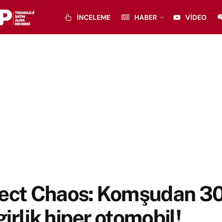
İNCELEME
HABER
VIDEO
ject Chaos: Komşudan 3
irlik hiper otomobil!