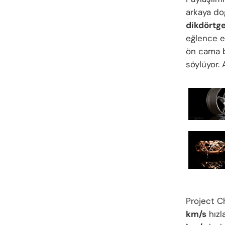
arkaya doğ
dikdörtge
eğlence ek
ön cama b
söylüyor. 
Project C
km/s
hızl