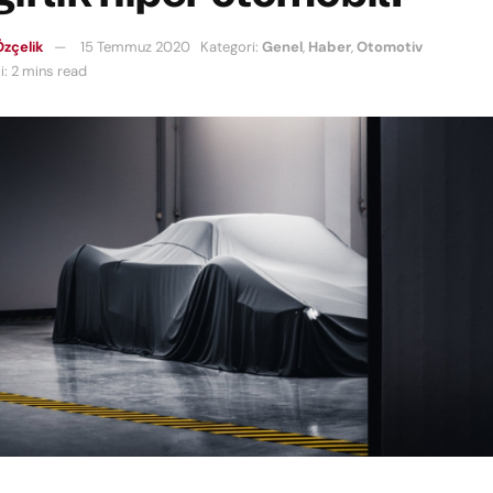
zçelik
15 Temmuz 2020
Kategori:
Genel
,
Haber
,
Otomotiv
: 2 mins read