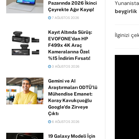
Yunanista
Pazarında 2026 İkinci
Çeyrekte Ağır Kayıp!
beygirlik
7 AĞUSTOS 2026
Kayıt Altında Sürüş:
İlginizi çe
EVOFONE’dan HP
F499x 4K Araç
Kameralarına Özel
%15 İndirim Fırsatı!
3 AĞUSTOS 2026
Gemini ve AI
Araştırmaları ODTÜ’lü
Mühendise Emanet:
Koray Kavukçuoğlu
Google’da Zirveye
Çıktı
6 AĞUSTOS 2026
19 Galaxy Modeli İçin