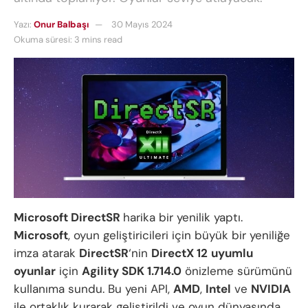
Yazı:
Onur Balbaşı
30 Mayıs 2024
Okuma süresi: 3 mins read
Microsoft DirectSR
harika bir yenilik yaptı.
Microsoft
, oyun geliştiricileri için büyük bir yeniliğe
imza atarak
DirectSR
‘nin
DirectX 12
uyumlu
oyunlar
için
Agility SDK 1.714.0
önizleme sürümünü
kullanıma sundu. Bu yeni API,
AMD
,
Intel
ve
NVIDIA
ile ortaklık kurarak geliştirildi ve oyun dünyasında