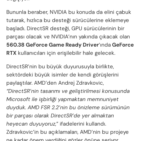
Bununla beraber, NVIDIA bu konuda da elini çabuk
tutarak, hızlıca bu desteği sürücülerine eklemeye
başladı. DirectSR desteği, GPU sürücülerinin bir
parçası olacak ve NVIDIA’nın yakında çıkacak olan
560.38 GeForce Game Ready Driver
‘ında
GeForce
RTX
kullanıcıları için erişilebilir hale gelecek.
DirectSR’nin bu büyük duyurusuyla birlikte,
sektördeki büyük isimler de kendi görüşlerini
paylaştılar. AMD’den Andrej Zdravkovic,
“DirectSR’nin tasarımı ve geliştirilmesi konusunda
Microsoft ile işbirliği yapmaktan memnuniyet
duyduk. AMD FSR 2.2’nin bu önizleme sürümünün
bir parçası olarak DirectSR’de yer almaktan
heyecan duyuyoruz,
” ifadelerini kullandı.
Zdravkovic’in bu açıklamaları, AMD’nin bu projeye
ne kadar önem verdiğini gözler önüne seriyor.