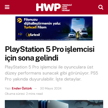
PlayStation 5 Pro işlemcisi
için sona gelindi
PlayStation 5 Pro işlemcisi ile oyunculara üst
düzey performans sunacak gibi görünüyor. PS5
Pro yakında duyurulabilir. İşte detaylar.
Yazı:
Ender Öztürk
30 Mayıs 2024
Okuma süresi: 2 mins read