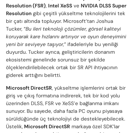
Resolution (FSR)
,
Intel XeSS
ve
NVIDIA DLSS Super
Resolution
gibi çeşitli yükseltme teknolojilerini tek
bir çatı altında topluyor. Microsoft’tan Joshua
Tucker, “
Bu ileri teknoloji çözümler, görsel kaliteyi
koruyarak kare hızlarını artırıyor ve oyun deneyimini
yeni bir seviyeye taşıyor,
” ifadeleriyle bu yeniliği
duyurdu. Tucker ayrıca, geliştiricilerin donanım
ekosistemi genelinde sorunsuz bir şekilde
ölçeklendirilebilecek ortak bir SR API ihtiyacının
giderek arttığını belirtti.
Microsoft DirectSR
, yükseltme işlemlerini ortak bir
giriş ve çıkış formatına indirerek, tek bir kod yolu
üzerinden DLSS, FSR ve XeSS’e bağlanma imkanı
sunuyor. Bu sayede, daha fazla PC oyunu piyasaya
sürüldüğünde üç teknolojiyi de destekleyebilecek.
Üstelik,
Microsoft DirectSR
markaya özel SDK’lar