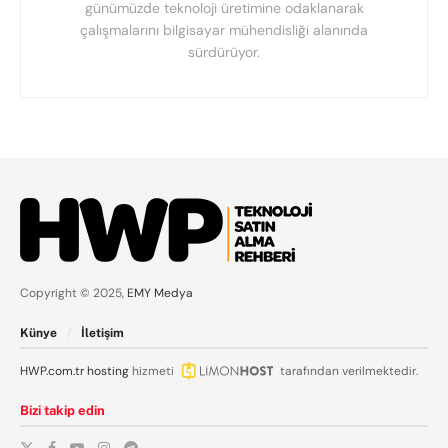
günümüzde teknoloji üretimine odaklanarak
çalışmalarını bilgisayar mühendisliği alanında
sürdürüyor.
Copyright © 2025,
EMY Medya
Künye
İletişim
HWP.com.tr
hosting
hizmeti
tarafından verilmektedir.
Bizi takip edin