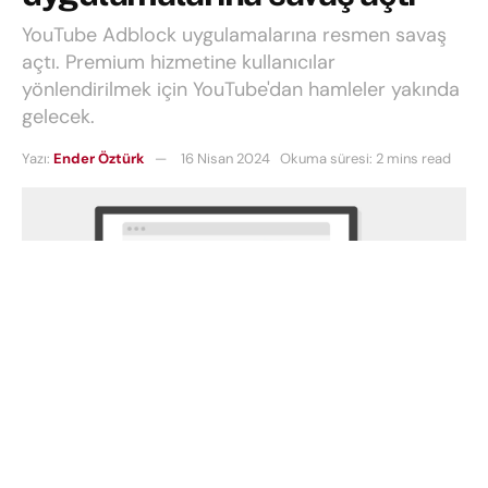
YouTube Adblock uygulamalarına resmen savaş
açtı. Premium hizmetine kullanıcılar
yönlendirilmek için YouTube'dan hamleler yakında
gelecek.
Yazı:
Ender Öztürk
16 Nisan 2024
Okuma süresi: 2 mins read
YouTube
geçen yılın sonlarına doğru reklam
engelleyicilere karşı savaşını başlatarak dikkatleri