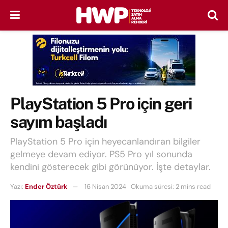
PlayStation 5 Pro için geri
sayım başladı
PlayStation 5 Pro için heyecanlandıran bilgiler
gelmeye devam ediyor. PS5 Pro yıl sonunda
kendini gösterecek gibi görünüyor. İşte detaylar.
Yazı:
Ender Öztürk
16 Nisan 2024
Okuma süresi: 2 mins read