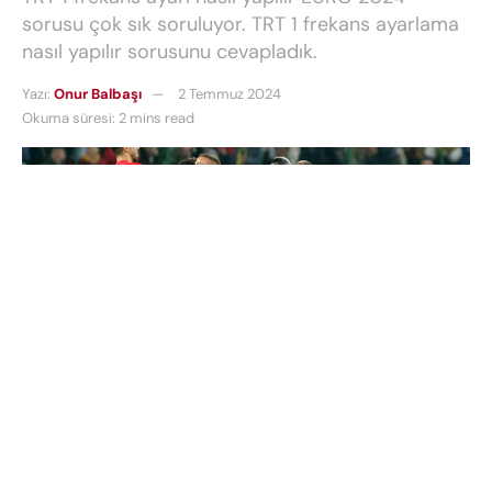
sorusu çok sık soruluyor. TRT 1 frekans ayarlama
nasıl yapılır sorusunu cevapladık.
Yazı:
Onur Balbaşı
2 Temmuz 2024
Okuma süresi: 2 mins read
TRT 1 frekans ayarı nasıl yapılır EURO 2024
sorusu
çok sık soruluyor.
TRT 1 frekans ayarlama nasıl
yapılır sorusu
futbol severlerin gündeminde.
Bugün oynanacak Türkiye – Avusturya karşılaşması