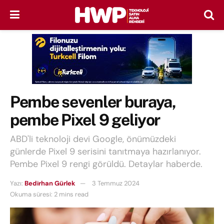
Pembe sevenler buraya,
pembe Pixel 9 geliyor
ABD'li teknoloji devi Google, önümüzdeki
günlerde Pixel 9 serisini tanıtmaya hazırlanıyor.
Pembe Pixel 9 rengi görüldü. Detaylar haberde.
Yazı:
Bedirhan Gürlek
3 Temmuz 2024
Okuma süresi: 2 mins read