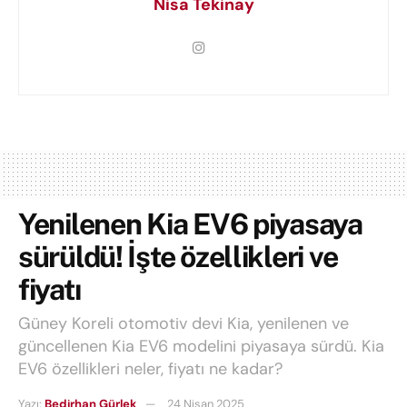
Nisa Tekinay
Yenilenen Kia EV6 piyasaya
sürüldü! İşte özellikleri ve
fiyatı
Güney Koreli otomotiv devi Kia, yenilenen ve
güncellenen Kia EV6 modelini piyasaya sürdü. Kia
EV6 özellikleri neler, fiyatı ne kadar?
Yazı:
Bedirhan Gürlek
24 Nisan 2025