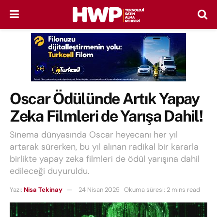
Oscar Ödülünde Artık Yapay
Zeka Filmleri de Yarışa Dahil!
Sinema dünyasında Oscar heyecanı her yıl
artarak sürerken, bu yıl alınan radikal bir kararla
birlikte yapay zeka filmleri de ödül yarışına dahil
edileceği duyuruldu.
Yazı:
Nisa Tekinay
24 Nisan 2025
Okuma süresi: 2 mins read