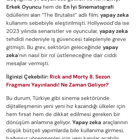
Erkek Oyuncu
hem de
En İyi Sinematografi
ödüllerini alan “The Brutalist” adlı film,
yapay zeka
kullanımı sebebiyle eleştirilmişti. Hollywood’da ise
2023 yılında senaristler ve oyuncular,
yapay zeka
tehdidi nedeniyle iş güvencesi talepleriyle greve
gitmişti. Bu grev, sektörün geleceğinde
yapay
zeka
‘nın nasıl bir rol üstleneceğine dair ciddi
mesajlar vermişti.
İlginizi Çekebilir:
Rick and Morty 8. Sezon
Fragmanı Yayınlandı! Ne Zaman Geliyor?
Bu durum, Türkiye gibi sinema sektöründe
dijitalleşmenin yeni yeni hız kazandığı ülkeler için
hem fırsat hem de dikkat edilmesi gereken bir
dönüşüm anlamına geliyor.
Yapay zeka
araçlarının
düşük bütçeli yapımlarda bile kullanıma girmesi,
bağımsız yönetmenler için yeni kapılar açabilir.