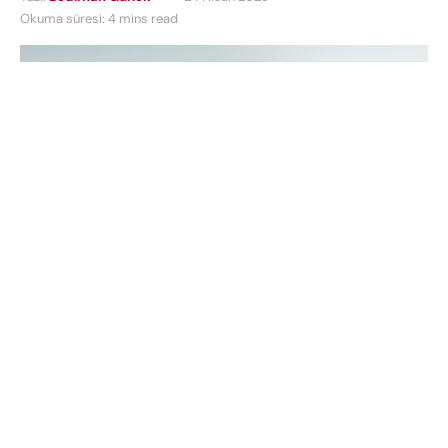
Okuma süresi: 4 mins read
Güney Koreli otomobil devi
Kia
, popüler elektrikli
modeli
Kia EV6
‘nın güncellenmiş versiyonunu
Amerika Birleşik Devletleri pazarına sunmaya
hazırlanıyor ve yeni modelin fiyatlandırmasını da
duyurdu. İşte yenilenen ve makyajlanan
Kia EV6!
İçindekiler