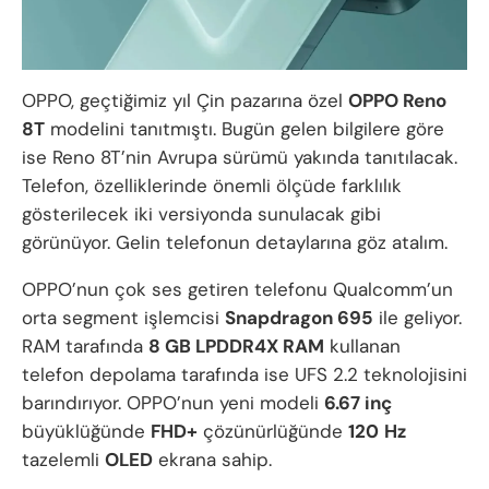
OPPO, geçtiğimiz yıl Çin pazarına özel
OPPO Reno
8T
modelini tanıtmıştı. Bugün gelen bilgilere göre
ise Reno 8T’nin Avrupa sürümü yakında tanıtılacak.
Telefon, özelliklerinde önemli ölçüde farklılık
gösterilecek iki versiyonda sunulacak gibi
görünüyor. Gelin telefonun detaylarına göz atalım.
OPPO’nun çok ses getiren telefonu Qualcomm’un
orta segment işlemcisi
Snapdragon 695
ile geliyor.
RAM tarafında
8 GB LPDDR4X RAM
kullanan
telefon depolama tarafında ise UFS 2.2 teknolojisini
barındırıyor. OPPO’nun yeni modeli
6.67 inç
büyüklüğünde
FHD+
çözünürlüğünde
120
Hz
tazelemli
OLED
ekrana sahip.