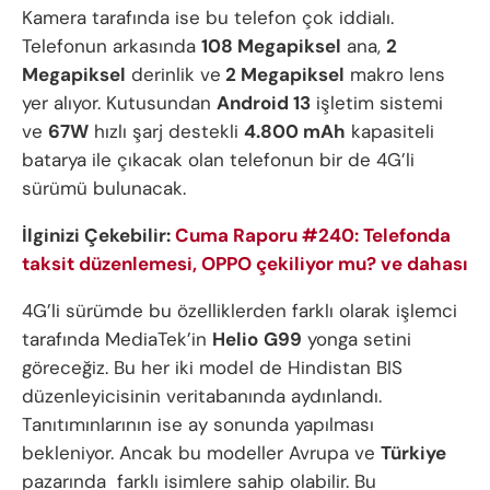
Kamera tarafında ise bu telefon çok iddialı.
Telefonun arkasında
108 Megapiksel
ana,
2
Megapiksel
derinlik ve
2 Megapiksel
makro lens
yer alıyor. Kutusundan
Android 13
işletim sistemi
ve
67W
hızlı şarj destekli
4.800 mAh
kapasiteli
batarya ile çıkacak olan telefonun bir de 4G’li
sürümü bulunacak.
İlginizi Çekebilir:
Cuma Raporu #240: Telefonda
taksit düzenlemesi, OPPO çekiliyor mu? ve dahası
4G’li sürümde bu özelliklerden farklı olarak işlemci
tarafında MediaTek’in
Helio
G99
yonga setini
göreceğiz. Bu her iki model de Hindistan BIS
düzenleyicisinin veritabanında aydınlandı.
Tanıtımınlarının ise ay sonunda yapılması
bekleniyor. Ancak bu modeller Avrupa ve
Türkiye
pazarında farklı isimlere sahip olabilir. Bu