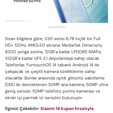
vivo V30 Pro
Sızan bilgilere göre, V30 serisi 6,78 inçlik bir Full
HD+ 120Hz AMOLED ekrana, MediaTek Dimensity
8200 yonga setine, 12GB’a kadar LPDDR5 RAM’e,
512GB’a kadar UFS 3.1 depolamaya sahip olacak.
Telefonlar, FuntouchOS 14 tabanlı Android 14 ile
çalışacak ve çeşitli kamera özelliklerine sahip
olacaklar. Bunlar arasında optik görüntü sabitleme
(OIS) ile desteklenen 50MP ana kamera, 50MP ultra
geniş sensör, 50MP telefoto portre kamerası ve
ekran içi parmak izi sensörü bulunuyor.
İlginizi Çekebilir:
Xiaomi 14 kupon fırsatıyla