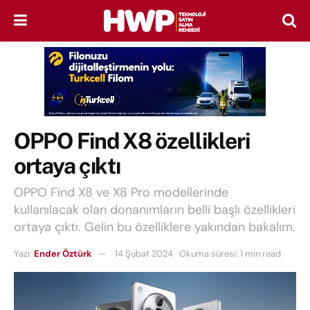
OPPO Find X8 özellikleri
ortaya çıktı
OPPO Find X8 ve X8 Pro modellerinde
kullanılacak olan donanımların belli başlı özellikleri
ortaya çıktı. Gelin bu özelliklere yakından bakalım.
Yazı:
Ender Öztürk
14 Şubat 2024
Okuma süresi: 1 min read